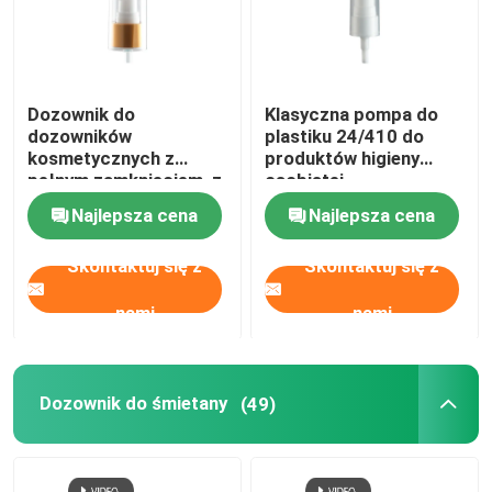
Dozownik do
Klasyczna pompa do
dozowników
plastiku 24/410 do
kosmetycznych z
produktów higieny
pełnym zamknięciem, z
osobistej
materiałem AS Golden
Najlepsza cena
Najlepsza cena
Aluminiowe zamknięcie
Skontaktuj się z
Skontaktuj się z
nami
nami
Dozownik do śmietany
(49)