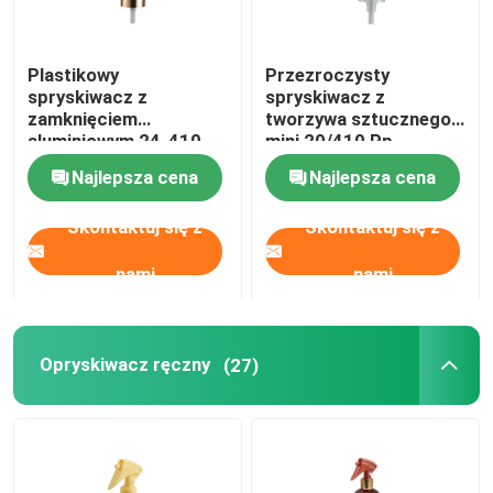
Szklana butelka olejku eterycznego
Plastikowy
Przezroczysty
spryskiwacz z
spryskiwacz z
Butelka z rozpylaczem perfum
zamknięciem
tworzywa sztucznego
aluminiowym 24-410
mini 20/410 Pp
do pakowania
Surowiec
Najlepsza cena
Najlepsza cena
kosmetyków
Skontaktuj się z
Skontaktuj się z
nami
nami
Opryskiwacz ręczny
(27)