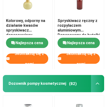
Kolorowy, odporny na
Spryskiwacz ręczny z
działanie kwasów
rozpylaczem
spryskiwacz
aluminiowym
dopasowujący
Dopasowany do butelki
kolorowe sferyczne
PET do pielęgnacji
Najlepsza cena
Najlepsza cena
butelki dla zwierząt
włosów
Skontaktuj się z
Skontaktuj się z
nami
nami
Dozownik pompy kosmetycznej
(82)