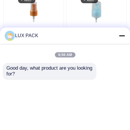
Dowolny dozownik z
Protezy ręczne
LUX PACK
dowolnym kolorowym
zamykane żebrem
pompką, dozownik z
Dozownik pompy
tworzywa piankowego
Plastikowy materiał Pp
6:56 AM
z tworzywa
z przezroczystą
Najlepsza cena
Najlepsza cena
sztucznego Pp
pokrywką
Good day, what product are you looking 
for?
Skontaktuj się z
Skontaktuj się z
nami
nami
Zobacz więcej
Dom
O nas
Skontaktuj się z nami
Desktop Site