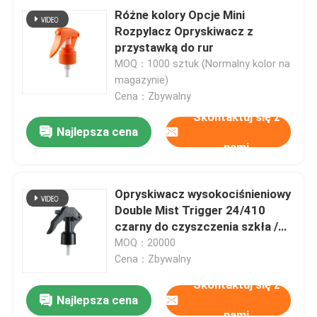
Różne kolory Opcje Mini
Rozpylacz Opryskiwacz z
przystawką do rur
MOQ：1000 sztuk (Normalny kolor na
magazynie)
Cena：Zbywalny
Skontaktuj się z
Najlepsza cena
nami
Opryskiwacz wysokociśnieniowy
Double Mist Trigger 24/410
czarny do czyszczenia szkła /
ogród
MOQ：20000
Cena：Zbywalny
Skontaktuj się z
Najlepsza cena
nami