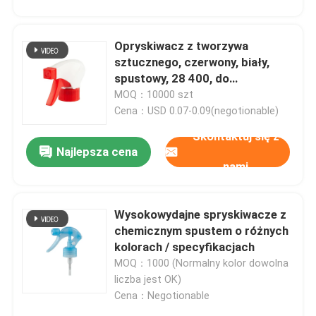
Opryskiwacz z tworzywa
sztucznego, czerwony, biały,
spustowy, 28 400, do
czyszczenia w domu
MOQ：10000 szt
Cena：USD 0.07-0.09(negotionable)
Skontaktuj się z
Najlepsza cena
nami
Wysokowydajne spryskiwacze z
Dom
chemicznym spustem o różnych
kolorach / specyfikacjach
MOQ：1000 (Normalny kolor dowolna
Produkty
liczba jest OK)
Cena：Negotionable
Filmy
Skontaktuj się z