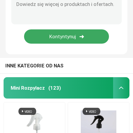
Zindywidualizowany kształt Kolor 18/410 20/410 24/410 Pompa do rozdawania kremów do butelki kosmetycznej
Rozpylacz z tworzywa sztucznego
Nowy styl 24/410 Rury twarzy Ekran słoneczny Dispenser pompy kremowej do butelki
Wspieranie dostosowania 43/410 Pompa piankowa w różnych kolorach dla butelek kosmetycznych
Push-Type 24/410 28/410 Lekkie przenośne pompy krem do butelki kosmetycznej
Opryskiwacz ręczny
Łatwy luksusowy pompka 20/410 24/410 28/410 z wysokiej jakości surowcami do butelek
Dozownik pompy kosmetycznej
INNE KATEGORIE OD NAS
Dozownik do śmietany
Mini Rozpylacz
(123)
Trigger Pump Sprayer
Perfumy Pump Sprayer
Pompa z tworzywa sztucznego balsamu