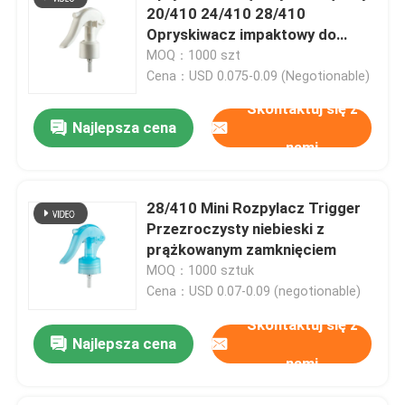
20/410 24/410 28/410
Opryskiwacz impaktowy do
ogrodu
MOQ：1000 szt
Cena：USD 0.075-0.09 (Negotionable)
Skontaktuj się z
Najlepsza cena
nami
28/410 Mini Rozpylacz Trigger
Przezroczysty niebieski z
prążkowanym zamknięciem
MOQ：1000 sztuk
Cena：USD 0.07-0.09 (negotionable)
Skontaktuj się z
Najlepsza cena
nami