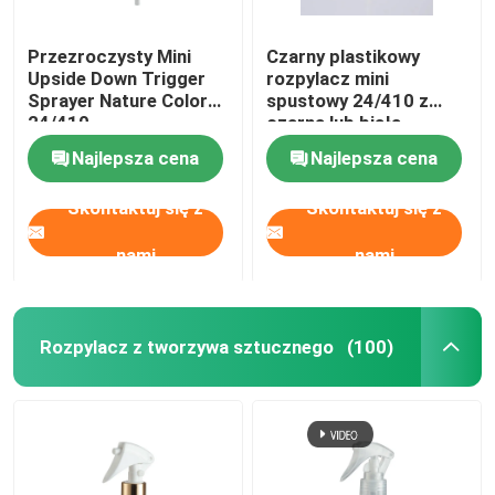
Mgły opryskiwacza
Przezroczysty Mini
Czarny plastikowy
Upside Down Trigger
rozpylacz mini
Sprayer Nature Color
spustowy 24/410 z
24/410
czarną lub białą
Butelki z pompką bezpowietrzną
blokadą przycisków
Najlepsza cena
Najlepsza cena
Błyszczyk w tubce
Skontaktuj się z
Skontaktuj się z
nami
nami
Plastikowy słoik na krem
Flaska kosmetyczna z akrylu
Rozpylacz z tworzywa sztucznego
(100)
Pusty kij dezodorantów
Kosmetyczna Plastikowa Butelka