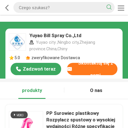
Yuyao Bill Spray Co.,Ltd
Yuyao city ,Ningbo city,Zhejiang
province.China,Chiny
5.0
zweryfikowane Dostawca
Skontaktuj się z
Zadzwoń teraz
nami
produkty
O nas
PP Surowiec plastikowy
Rozpylacz spustowy o wysokiej
wydajności Różne specyfikacje