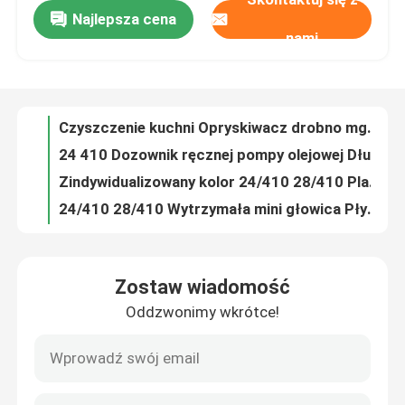
Najlepsza cena
Opryskiwacz ręczny z tworzywa sztucznego Pp Rozpylacz odporny na działanie kwasów Nie rozlany
nami
Czyszczenie kuchni Opryskiwacz drobno mgły / 24 410 Opryskiwacz BL106-A
O nas
24 410 Dozownik ręcznej pompy olejowej Długa dysza z klipsem Kolor niestandardowy
Zindywidualizowany kolor 24/410 28/410 Plastikowa pompa do prania
Wycieczka po fabryce
24/410 28/410 Wytrzymała mini głowica Płytkowa pompa rozpylająca do butelki w ogrodzie kuchennym
Wielokrotny kolor 24/410 28/410 Duża powierzchnia atomizacji Plastikowe butelki z mgły
Kontrola jakości
Zindywidualizowany kolor 24/410 28/410 Plastikowy opryskiwacz do mycia butelek
Multistyle 24/410 28/410 Eco Mini Head Plastic Trigger Sprayer Pump Do Oczyszczania Woda
Skontaktuj się z nami
Rozsądna cena 24/410 28/410 Butelki z tworzyw sztucznych Spryskiwacz wyzwalacz z materiałami przyjaznymi dla środowiska Czyszczenie Nawadnianie
Świetlny luksusowy 20/410 24/410 Eco Ultra Fine Mist Sprayer dla butelek
Aktualności
Zostaw wiadomość
Przenośny projekt 20/410 24/410 Ekologiczny spryskarz cienkiej mgły dla różnych butelek
Oddzwonimy wkrótce!
Powszechnie stosowana fabryka 40/400 pompa do zestawów piankowych do butli z mydłem i płynami
Sprawy
Zindywidualizowany kształt koloru 43/410 Wysokiej jakości pompa z pędzlem
Wyroby kosmetyczne z pompą do rozprowadzania płynu
Mini Rozpylacz
Płyn z plastiku z pompy do płynu z prawej strony