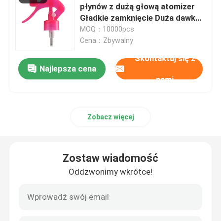
płynów z dużą głową atomizer
Gładkie zamknięcie Duża dawka
Szklana butelka olejku eterycznego
Długi przycisk wyzwalający Typ
MOQ：10000pcs
Mini Sprayer wyzwalający do
Cena：Zbywalny
czyszczenia kuchni
Butelka z rozpylaczem perfum
Skontaktuj się z
Najlepsza cena
nami
Zobacz więcej
Zostaw wiadomość
Oddzwonimy wkrótce!