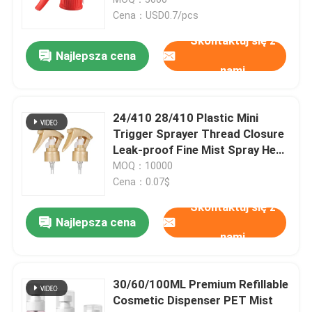
czyszczących i ogrodniczych
Cena：USD0.7/pcs
Rozpylacz z tworzywa sztucznego
Skontaktuj się z
Najlepsza cena
nami
Opryskiwacz ręczny
24/410 28/410 Plastic Mini
Dozownik pompy kosmetycznej
Trigger Sprayer Thread Closure
Leak-proof Fine Mist Spray Head
Dom przemysłowe czyszczenie
MOQ：10000
Dozownik do śmietany
Cena：0.07$
Skontaktuj się z
Trigger Pump Sprayer
Najlepsza cena
nami
Perfumy Pump Sprayer
30/60/100ML Premium Refillable
Cosmetic Dispenser PET Mist
Pompa z tworzywa sztucznego balsamu