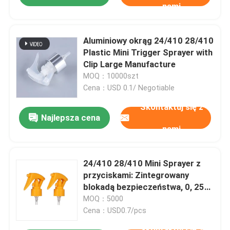
nami
Aluminiowy okrąg 24/410 28/410
Plastic Mini Trigger Sprayer with
Clip Large Manufacture
MOQ：10000szt
Cena：USD 0.1/ Negotiable
Skontaktuj się z
Najlepsza cena
nami
24/410 28/410 Mini Sprayer z
przyciskami: Zintegrowany
blokadą bezpieczeństwa, 0, 25
ml Precyzyjna dawka do
MOQ：5000
pielęgnacji osobistej
Cena：USD0.7/pcs
Skontaktuj się z