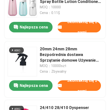
Spray Bottle Lotion Conditioner
Hand Sanitizer
MOQ：10000
Mgły opryskiwacza
Cena：0.11$
Skontaktuj się z
Najlepsza cena
Butelki z pompką bezpowietrzną
nami
Błyszczyk w tubce
20mm 24mm 28mm
Bezpośrednia dostawa
Plastikowy słoik na krem
Sprzątanie domowe Używanie
przycisku Typ opakowania
MOQ：10000szt
kosmetycznego Mini Spray z
Cena：Zbywalny
Flaska kosmetyczna z akrylu
wyzwalaczem
Skontaktuj się z
Najlepsza cena
Pusty kij dezodorantów
nami
Kosmetyczna Plastikowa Butelka
24/410 28/410 Dyspenser