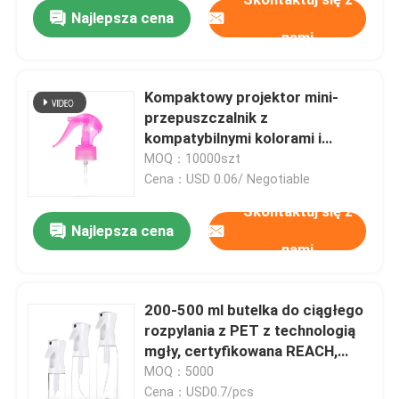
Najlepsza cena
nami
Kompaktowy projektor mini-
przepuszczalnik z
kompatybilnymi kolorami i
funkcją
MOQ：10000szt
przeciwprzepuszczalności dla
Cena：USD 0.06/ Negotiable
precyzyjnego zastosowania
Skontaktuj się z
Najlepsza cena
nami
Dom
200-500 ml butelka do ciągłego
rozpylania z PET z technologią
Produkty
mgły, certyfikowana REACH,
kolorystyczne
MOQ：5000
Filmy
Cena：USD0.7/pcs