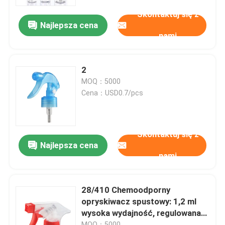
Skontaktuj się z
Najlepsza cena
O nas
nami
Wycieczka po fabryce
2
MOQ：5000
Kontrola jakości
Cena：USD0.7/pcs
Skontaktuj się z nami
Skontaktuj się z
Najlepsza cena
nami
Aktualności
Sprawy
28/410 Chemoodporny
opryskiwacz spustowy: 1,2 ml
wysoka wydajność, regulowana
Mini Rozpylacz
dysza do ciężkich prac
MOQ：5000