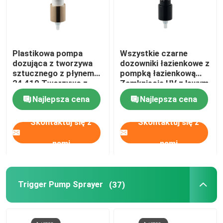
Plastikowa pompa
Wszystkie czarne
dozująca z tworzywa
dozowniki łazienkowe z
sztucznego z płynem
pompką łazienkową
24 410 Tworzywo z
Zamknięcie UV z lewym
tworzywa sztucznego
prawym
Najlepsza cena
Najlepsza cena
Pp
przełącznikiem
Skontaktuj się z
Skontaktuj się z
nami
nami
Trigger Pump Sprayer
(37)