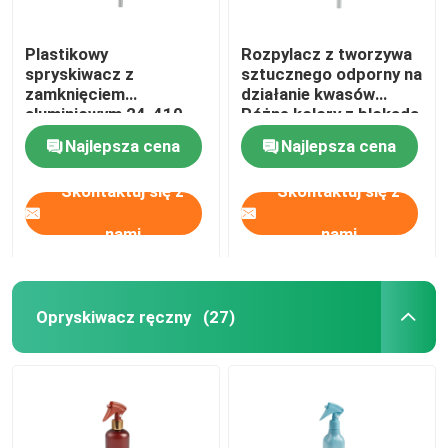
Plastikowy
Rozpylacz z tworzywa
spryskiwacz z
sztucznego odporny na
zamknięciem
działanie kwasów
aluminiowym 24-410
Różne kolory z blokadą
do pakowania
przycisków
Najlepsza cena
Najlepsza cena
kosmetyków
Skontaktuj się z
Skontaktuj się z
nami
nami
Opryskiwacz ręczny
(27)