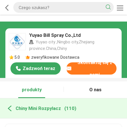
Yuyao Bill Spray Co.,Ltd
Yuyao city ,Ningbo city,Zhejiang
province.China,Chiny
5.0
zweryfikowane Dostawca
Skontaktuj się z
Zadzwoń teraz
nami
produkty
O nas
Chiny Mini Rozpylacz
(110)