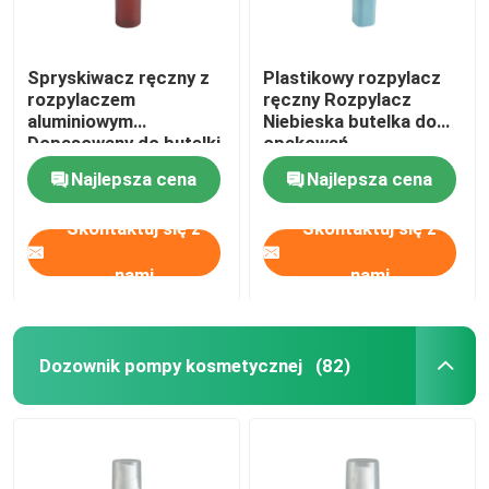
Spryskiwacz ręczny z
Plastikowy rozpylacz
rozpylaczem
ręczny Rozpylacz
aluminiowym
Niebieska butelka do
Dopasowany do butelki
opakowań
PET do pielęgnacji
kosmetycznych
Najlepsza cena
Najlepsza cena
włosów
Skontaktuj się z
Skontaktuj się z
nami
nami
Dozownik pompy kosmetycznej
(82)