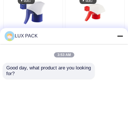
28 410 Rozpylacz do
Red White All Plastic
LUX PACK
spryskiwaczy z
Pump Sprayer 28/400
tworzywa sztucznego
do czyszczenia szkła /
Dostosowany kolor do
pielęgnacji zwierząt
3:53 AM
mycia ogrodu /
Najlepsza cena
Najlepsza cena
samochodu
Good day, what product are you looking 
for?
Skontaktuj się z
Skontaktuj się z
nami
nami
Zobacz więcej
Dom
O nas
Skontaktuj się z nami
Desktop Site