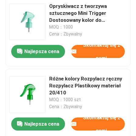
Opryskiwacz z tworzywa
sztucznego Mini Trigger
Dostosowany kolor do
opakowania kosmetycznego
MOQ：1000
Cena：Zbywalny
Skontaktuj się z
Najlepsza cena
nami
Różne kolory Rozpylacz ręczny
Rozpylacz Plastikowy materiał
20/410
MOQ：1000 szt
Cena：Zbywalny
Skontaktuj się z
Najlepsza cena
nami