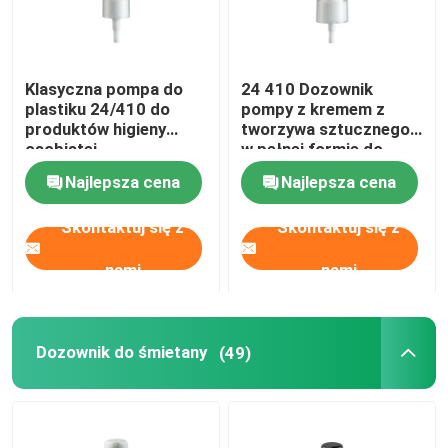
Klasyczna pompa do
24 410 Dozownik
plastiku 24/410 do
pompy z kremem z
produktów higieny
tworzywa sztucznego
osobistej
w pełnej formie do
opakowań
Najlepsza cena
Najlepsza cena
kosmetycznych
Skontaktuj się z
Skontaktuj się z
nami
nami
Dozownik do śmietany
(49)