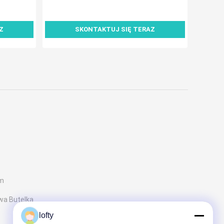
Z
SKONTAKTUJ SIĘ TERAZ
em
wa Butelka
lofty