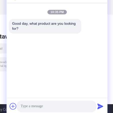
10:35 PM
Good day, what product are you looking 
for?
taw wiadomość
y Co.,Ltd. All Rights Reserved.