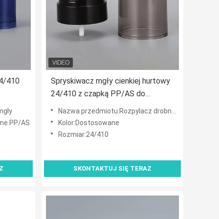
24/410
Spryskiwacz mgły cienkiej hurtowy
24/410 z czapką PP/AS do
yciem
ustawienia butelki spryskiwaczej
mgły
Nazwa przedmiotu:Rozpylacz drobnej mgły
ijażu
ne PP/AS
Kolor:Dostosowane
Rozmiar:24/410
Z
SKONTAKTUJ SIĘ TERAZ