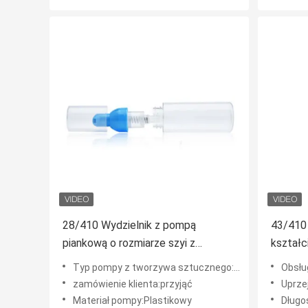
28/410 Wydzielnik z pompą
43/410
piankową o rozmiarze szyi z
kształc
materiałem PP do pielęgnacji
dostoso
Typ pompy z tworzywa sztucznego:PP
Obsłu
twarzy i ciała
dzieci
zamówienie klienta:przyjąć
Uprze
Materiał pompy:Plastikowy
Długoś