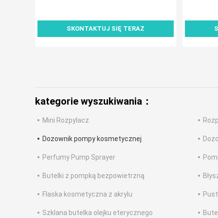
SKONTAKTUJ SIĘ TERAZ
S
kategorie wyszukiwania：
Mini Rozpylacz
Rozp
Dozownik pompy kosmetycznej
Dozo
Perfumy Pump Sprayer
Pomp
Butelki z pompką bezpowietrzną
Błys
Flaska kosmetyczna z akrylu
Pust
Szklana butelka olejku eterycznego
Bute