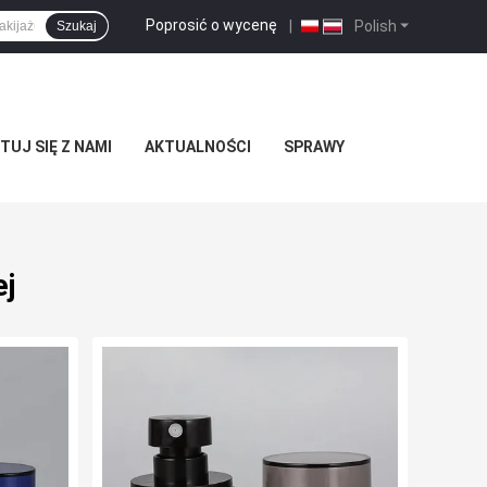
Poprosić o wycenę
|
Polish
Szukaj
UJ SIĘ Z NAMI
AKTUALNOŚCI
SPRAWY
j