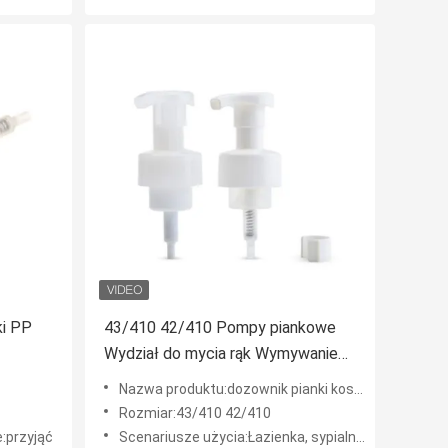
ki PP
43/410 42/410 Pompy piankowe
Wydział do mycia rąk Wymywanie
go i
twarzy Wydział czystej pompy
Nazwa produktu:dozownik pianki kosmetycznej
piankowej do mycia rąk
Rozmiar:43/410 42/410
:przyjąć
Scenariusze użycia:Łazienka, sypialnia, garderoba