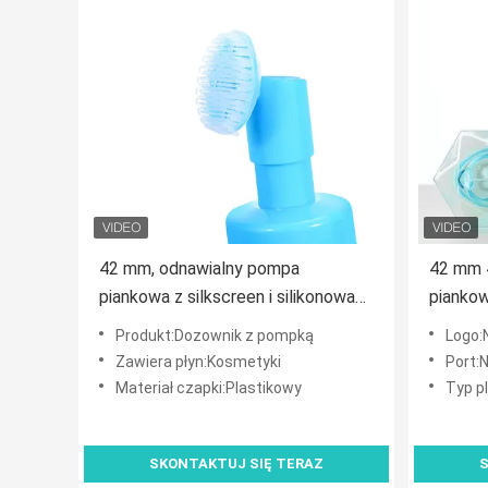
42 mm, odnawialny pompa
42 mm 
piankowa z silkscreen i silikonowa
piankow
szczoteczka do pielęgnacji skóry
kosmet
Produkt:Dozownik z pompką
Logo:
Zawiera płyn:Kosmetyki
Port:
Materiał czapki:Plastikowy
Typ p
SKONTAKTUJ SIĘ TERAZ
S