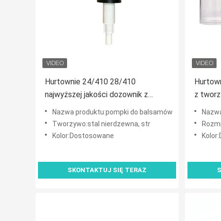
Hurtownie 24/410 28/410
Hurtow
najwyższej jakości dozownik z
z twor
pompką do balsamu ze stali
AS do s
Nazwa produktu:pompki do balsamów
Nazwa
nierdzewnej do butelek z balsamem
Tworzywo:stal nierdzewna, str
Rozmi
butelki z żelem pod prysznic
Kolor:Dostosowane
Kolor
SKONTAKTUJ SIĘ TERAZ
S