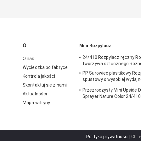
O
Mini Rozpylacz
24/410 Rozpylacz ręczny Ro
O nas
tworzywa sztucznego Różne
Wycieczka po fabryce
PP Surowiec plastikowy Roz
Kontrola jakości
spustowy o wysokiej wydajn
Skontaktuj się z nami
specyfikacje
Przezroczysty Mini Upside 
Aktualności
Sprayer Nature Color 24/410
Mapa witryny
Polityka prywatności
| Chin