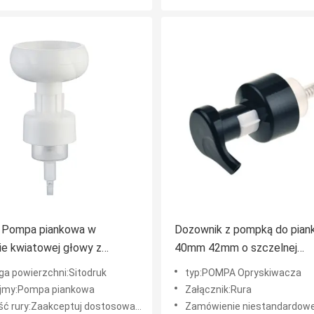
 Pompa piankowa w
Dozownik z pompką do pian
ie kwiatowej głowy z
40mm 42mm o szczelnej
walną długością rurki dla
konstrukcji do prania ręczne
ga powierzchni:Sitodruk
typ:POMPA Opryskiwacza
mydła w sprayu
jmy:Pompa piankowa
Załącznik:Rura
ć rury:Zaakceptuj dostosowanie
Zamówienie niestandardowe