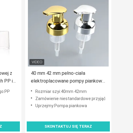
wej z
40 mm 42 mm pełno-ciała
h PP i
elektroplacowane pompy piankowe
z wysoką mocą pianki dla
go:PP
Rozmiar szyi:40mm 42mm
w
najwyższej klasy środków
Zamówienie niestandardowe:przyjąć
czyszczących twarz
Uprzejmy:Pompa piankowa
Z
SKONTAKTUJ SIĘ TERAZ