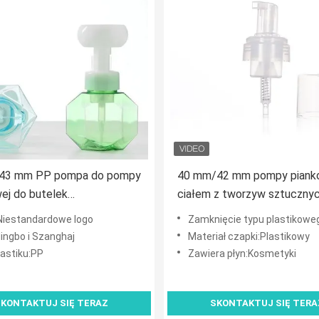
43 mm PP pompa do pompy
40 mm/42 mm pompy pianko
ej do butelek
ciałem z tworzyw sztucznyc
ycznych
SS304 sprężyny ze stali
Niestandardowe logo
Zamknięcie typu plastikowe
nierdzewnej do kosmetykó
Ningbo i Szanghaj
Materiał czapki:Plastikowy
lastiku:PP
Zawiera płyn:Kosmetyki
KONTAKTUJ SIĘ TERAZ
SKONTAKTUJ SIĘ TERA