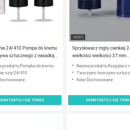
nia 24/410 Pompa do kremu
Spryskiwacz mgły cienkiej 
zywa sztucznego z nasadką
wielkości wielkości 37 mm
urowicy
zewnętrzna średnica z zakr
 produktu:Pompka do kremu
Nazwa produktu:Rozpylacz 
do butelki spryskiwacza mak
ar szyi:24/410
Tworzywo:tworzywo sztucz
:Dostosowane
Kolor:Dostosowane
KONTAKTUJ SIĘ TERAZ
SKONTAKTUJ SIĘ TERA