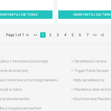
KONTAKTUJ SIĘ TERAZ
SKONTAKTUJ SIĘ TERA
Page 1 of 7
|<
<<
1
2
3
4
5
6
7
>>
>|
ylacz z tworzywa sztucznego
Opryskiwacz ręczny
wnik do śmietany
Trigger Pump Sprayer
a z tworzywa sztucznego balsamu
Mgły opryskiwacza
zczyk w tubce
Plastikowy słoik na kr
y kij dezodorantów
Kosmetyczna Plastiko
lka z rozpylaczem perfum