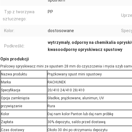
spustem
Typ z tworzywa
PP
Uprze
sztucznego:
Kolor:
dostosowane
Specy
wytrzymały
,
odporny na chemikalia oprysk
Podkreślić:
kwasoodporny opryskiwacz spustowy
Opis produkcji
Pralcowy spryskiwacz mini ze spustem 28 mm do czyszczenia i mycia szyb sa
Nazwa produktu
Prążkowany spust mini spustowy
Marka
RACHUNEK
Specyfikacja
20/410 24/410 28/410
Opcja zamknięcia
Gładkie, prążkowane, alunimun, UV
przywiązanie
Rura
Kolor
Daj nam kolor Panton lub daj nam próbkę
Zapłata
30% depozytu, saldo przed dostawą
Czas dostawy
Około 30 dni po otrzymaniu depozytu