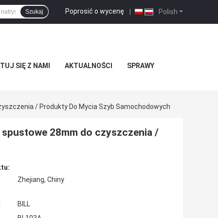
Poprosić o wycenę
|
Polish
Szukaj
UJ SIĘ Z NAMI
AKTUALNOŚCI
SPRAWY
yszczenia / Produkty Do Mycia Szyb Samochodowych
e spustowe 28mm do czyszczenia /
tu:
Zhejiang, Chiny
:
BILL