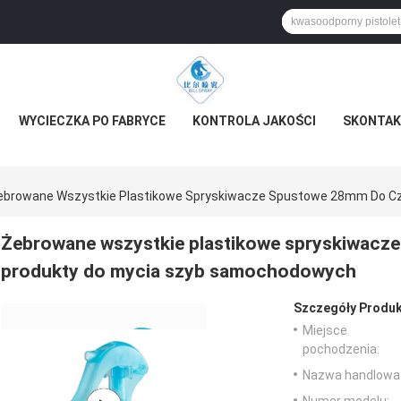
WYCIECZKA PO FABRYCE
KONTROLA JAKOŚCI
SKONTAKT
ebrowane Wszystkie Plastikowe Spryskiwacze Spustowe 28mm Do Cz
Żebrowane wszystkie plastikowe spryskiwacz
produkty do mycia szyb samochodowych
Szczegóły Produk
Miejsce
pochodzenia:
Nazwa handlowa