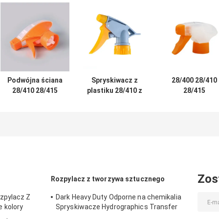
Podwójna ściana
Spryskiwacz z
28/400 28/410
28/410 28/415
plastiku 28/410 z
28/415
Łatwy w obsłudze
regulowanym
Zamknięcie z
plastikowy
trybem rozpylania
żebrami,
opryskiwacz
i konstrukcją
wielokrotne
wyzwalacz z
odporną na
użycie, wszystk
regulowanym
wycieki do
tworzywa
wzorem oprysków
czyszczenia
sztuczne,
i odpornością
chemicznie
chemiczną
odporne na
Zos
Rozpylacz z tworzywa sztucznego
działanie
zpylacz Z
Dark Heavy Duty Odporne na chemikalia
 kolory
Spryskiwacze Hydrographics Transfer
Druk