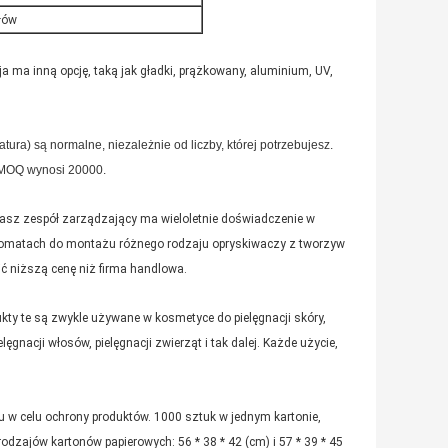
łów
ja ma inną opcję, taką jak gładki, prążkowany, aluminium, UV,
natura) są normalne, niezależnie od liczby, której potrzebujesz.
a MOQ wynosi 20000.
asz zespół zarządzający ma wieloletnie doświadczenie w
utomatach do montażu różnego rodzaju opryskiwaczy z tworzyw
ć niższą cenę niż firma handlowa.
kty te są zwykle używane w kosmetyce do pielęgnacji skóry,
nacji włosów, pielęgnacji zwierząt i tak dalej.
Każde użycie,
u w celu ochrony produktów.
1000 sztuk w jednym kartonie,
zajów kartonów papierowych: 56 * 38 * 42 (cm) i 57 * 39 * 45