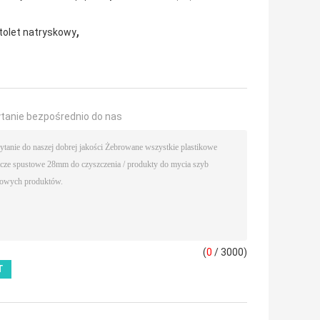
,
tolet natryskowy
ytanie bezpośrednio do nas
(
0
/ 3000)