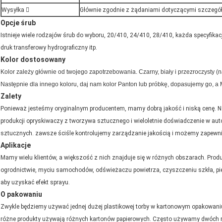
Wysyłka 
Głównie zgodnie z żądaniami dotyczącymi szczegó
Opcje śrub
Istnieje wiele rodzajów śrub do wyboru, 20/410, 24/410, 28/410, każda specyfikac
druk transferowy hydrograficzny itp.
Kolor dostosowany
Kolor zależy głównie od twojego zapotrzebowania.
Czarny, biały i przezroczysty (
Następnie dla innego koloru, daj nam kolor Panton lub próbkę, dopasujemy go, 
Zalety
Ponieważ jesteśmy oryginalnym producentem, mamy dobrą jakość i niską cenę.
N
produkcji opryskiwaczy z tworzywa sztucznego i wieloletnie doświadczenie w a
sztucznych.
zawsze ściśle kontrolujemy zarządzanie jakością i możemy zapewni
Aplikacje
Mamy wielu klientów, a większość z nich znajduje się w różnych obszarach.
Produ
ogrodnictwie, myciu samochodów, odświeżaczu powietrza, czyszczeniu szkła, pielęg
aby uzyskać efekt sprayu.
O pakowaniu
Zwykle będziemy używać jednej dużej plastikowej torby w kartonowym opakowani
różne produkty używają różnych kartonów papierowych.
Często używamy dwóch rod