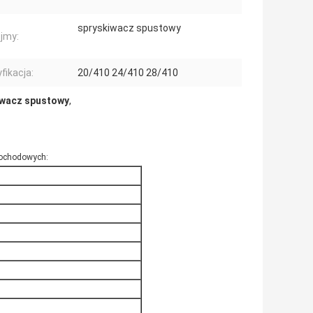
spryskiwacz spustowy
jmy:
fikacja:
20/410 24/410 28/410
iwacz spustowy
,
mochodowych: