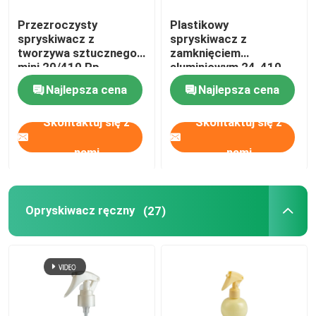
Przezroczysty
Plastikowy
spryskiwacz z
spryskiwacz z
tworzywa sztucznego
zamknięciem
mini 20/410 Pp
aluminiowym 24-410
Surowiec
do pakowania
Najlepsza cena
Najlepsza cena
kosmetyków
Skontaktuj się z
Skontaktuj się z
nami
nami
Opryskiwacz ręczny
(27)
Dom
Produkty
Filmy