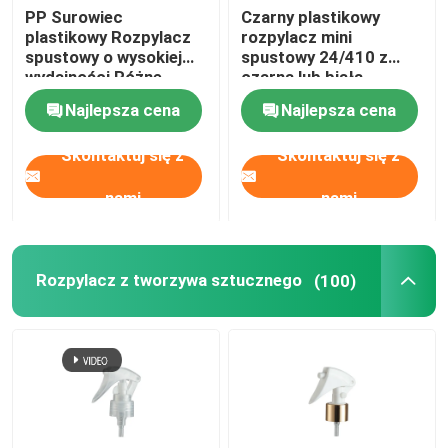
PP Surowiec
Czarny plastikowy
plastikowy Rozpylacz
rozpylacz mini
spustowy o wysokiej
spustowy 24/410 z
wydajności Różne
czarną lub białą
specyfikacje
blokadą przycisków
Najlepsza cena
Najlepsza cena
Skontaktuj się z
Skontaktuj się z
nami
nami
Rozpylacz z tworzywa sztucznego
(100)