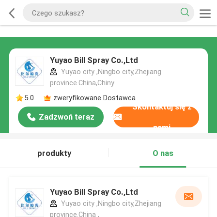
Yuyao Bill Spray Co.,Ltd
Yuyao city ,Ningbo city,Zhejiang
province.China,Chiny
5.0
zweryfikowane Dostawca
Skontaktuj się z
Zadzwoń teraz
nami
produkty
O nas
Yuyao Bill Spray Co.,Ltd
Yuyao city ,Ningbo city,Zhejiang
province.China ,