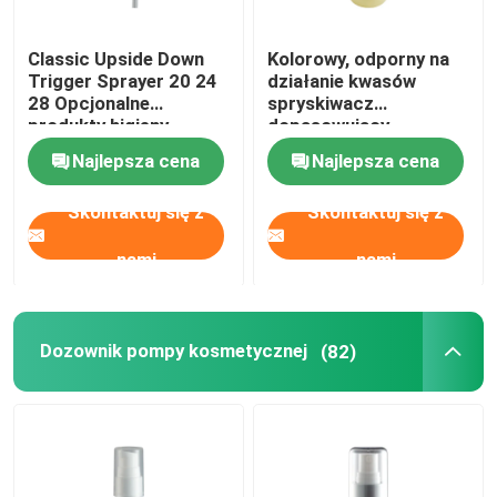
Classic Upside Down
Kolorowy, odporny na
O nas
Trigger Sprayer 20 24
działanie kwasów
28 Opcjonalne
spryskiwacz
produkty higieny
dopasowujący
Wycieczka po fabryce
osobistej
kolorowe sferyczne
Najlepsza cena
Najlepsza cena
butelki dla zwierząt
Kontrola jakości
Skontaktuj się z
Skontaktuj się z
nami
nami
Skontaktuj się z nami
Aktualności
Dozownik pompy kosmetycznej
(82)
Sprawy
Mini Rozpylacz