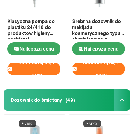
Rozpylacz z tworzywa sztucznego
Klasyczna pompa do
Srebrna dozownik do
plastiku 24/410 do
makijażu
produktów higieny
kosmetycznego typu
Opryskiwacz ręczny
osobistej
aluminiowego z
materiałem AS Full Cap
Najlepsza cena
Najlepsza cena
Dozownik pompy kosmetycznej
Skontaktuj się z
Skontaktuj się z
Dozownik do śmietany
nami
nami
Trigger Pump Sprayer
Dozownik do śmietany
(49)
Perfumy Pump Sprayer
Pompa z tworzywa sztucznego balsamu