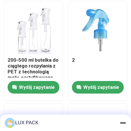
O nas
Wycieczka po fabryce
Kontrola jakości
200-500 ml butelka do
2
ciągłego rozpylania z
PET z technologią
Skontaktuj się z nami
mgły, certyfikowana
REACH, kolorystyczne
Wyślij zapytanie
Wyślij zapytanie
Aktualności
Sprawy
LUX PACK
Mini Rozpylacz