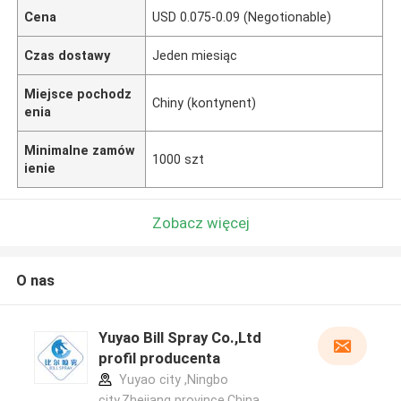
Cena
USD 0.075-0.09 (Negotionable)
Czas dostawy
Jeden miesiąc
Miejsce pochodz
Chiny (kontynent)
enia
Minimalne zamów
1000 szt
ienie
Zobacz więcej
O nas
Yuyao Bill Spray Co.,Ltd
profil producenta
Yuyao city ,Ningbo
city,Zhejiang province.China