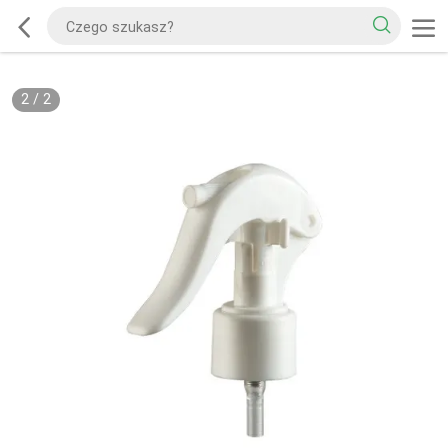
2
/
2