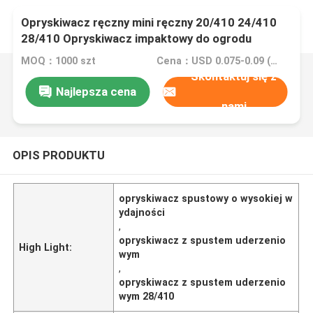
Opryskiwacz ręczny mini ręczny 20/410 24/410
28/410 Opryskiwacz impaktowy do ogrodu
MOQ：1000 szt
Cena：USD 0.075-0.09 (Negotionable)
Skontaktuj się z
Najlepsza cena
nami
OPIS PRODUKTU
opryskiwacz spustowy o wysokiej w
ydajności
,
opryskiwacz z spustem uderzenio
High Light:
wym
,
opryskiwacz z spustem uderzenio
wym 28/410