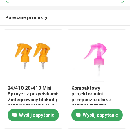
Polecane produkty
24/410 28/410 Mini
Kompaktowy
Dom
Sprayer z przyciskami:
projektor mini-
Zintegrowany blokadą
przepuszczalnik z
bezpieczeństwa, 0, 25
kompatybilnymi
Produkty
ml Precyzyjna dawka
kolorami i funkcją
Wyślij zapytanie
Wyślij zapytanie
do pielęgnacji
przeciwprzepuszczalnośc
osobistej
dla precyzyjnego
Filmy
zastosowania