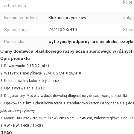
Kolor:
sztucznego:
Bezpieczeństwo:
Blokada przycisków
Załąc
Specyfikacje:
24/410 28/410
Stoso
Podkreślić:
wytrzymały
,
odporny na chemikalia rozpyla
Chiny dostawca plastikowego rozpylacza spustowego w różnych
Opis produktu
1.
Dawkowanie: 0,15-0,2 ml / t
2.
Wszystkie specyfikacje: 20/410 24/410 28/410
3.
Kolor: dowolny kolor, który chcesz
4. Opcje wyzwalania: AB i C
5.
Długość rury: Możesz wybrać dowolną długość rury dopasowaną do butelki
6.
Opakowanie: luz + plastikowa torba + standardowy karton (który nadaje się do
jako znak wysyłkowy.
7.
Meas: 1000psc / ctn, 56 * 38 * 42 cm i 57 * 39 * 45 cm, zależy to głównie od Ci
8.
GW / NW: 14KG / 15KGS
O FAQ