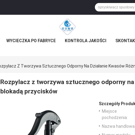
WYCIECZKA PO FABRYCE
KONTROLA JAKOŚCI
SKONTAKT
ozpylacz Z Tworzywa Sztucznego Odporny Na Działanie Kwasów Różne
Rozpylacz z tworzywa sztucznego odporny na 
blokadą przycisków
Szczegóły Produk
Miejsce
pochodzenia:
Nazwa handlowa