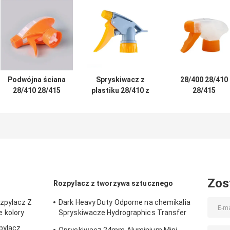
Podwójna ściana
Spryskiwacz z
28/400 28/410
28/410 28/415
plastiku 28/410 z
28/415
Łatwy w obsłudze
regulowanym
Zamknięcie z
plastikowy
trybem rozpylania
żebrami,
opryskiwacz
i konstrukcją
wielokrotne
wyzwalacz z
odporną na
użycie, wszystk
regulowanym
wycieki do
tworzywa
wzorem oprysków
czyszczenia
sztuczne,
i odpornością
chemicznie
chemiczną
odporne na
Zos
Rozpylacz z tworzywa sztucznego
działanie
zpylacz Z
Dark Heavy Duty Odporne na chemikalia
 kolory
Spryskiwacze Hydrographics Transfer
Druk
pylacz