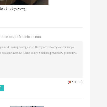
,
tolet natryskowy
ytanie bezpośrednio do nas
(
0
/ 3000)