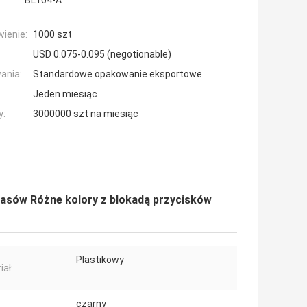
BL104-A
ienie:
1000 szt
USD 0.075-0.095 (negotionable)
ania:
Standardowe opakowanie eksportowe
Jeden miesiąc
y:
3000000 szt na miesiąc
wasów Różne kolory z blokadą przycisków
Plastikowy
iał:
czarny