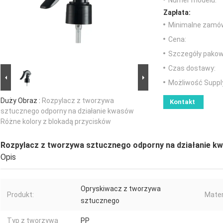
Numer modelu:
Zapłata:
Minimalne zamów
Cena:
Szczegóły pakow
Czas dostawy:
Możliwość Suppl
Duży Obraz :
Rozpylacz z tworzywa
Kontakt
sztucznego odporny na działanie kwasów
Różne kolory z blokadą przycisków
Rozpylacz z tworzywa sztucznego odporny na działanie k
Opis
Opryskiwacz z tworzywa
Produkt:
Mater
sztucznego
Typ z tworzywa
PP