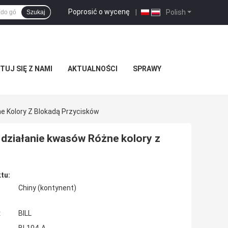
Poprosić o wycenę
|
Polish
Szukaj
UJ SIĘ Z NAMI
AKTUALNOŚCI
SPRAWY
 Kolory Z Blokadą Przycisków
działanie kwasów Różne kolory z
tu:
Chiny (kontynent)
:
BILL