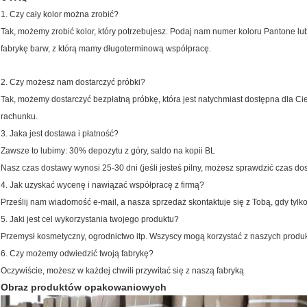
1.
Czy cały kolor można zrobić?
Tak, możemy zrobić kolor, który potrzebujesz.
Podaj nam numer koloru Pantone lu
fabrykę barw, z którą mamy długoterminową współpracę.
2.
Czy możesz nam dostarczyć próbki?
Tak, możemy dostarczyć bezpłatną próbkę, która jest natychmiast dostępna dla Cie
rachunku.
3.
Jaka jest dostawa i płatność?
Zawsze to lubimy: 30% depozytu z góry, saldo na kopii BL
Nasz czas dostawy wynosi 25-30 dni (jeśli jesteś pilny, możesz sprawdzić czas
4.
Jak uzyskać wycenę i nawiązać współpracę z firmą?
Prześlij nam wiadomość e-mail, a nasza sprzedaż skontaktuje się z Tobą, gdy tylk
5.
Jaki jest cel wykorzystania twojego produktu?
Przemysł kosmetyczny, ogrodnictwo itp. Wszyscy mogą korzystać z naszych produ
6. Czy możemy odwiedzić twoją fabrykę?
Oczywiście, możesz w każdej chwili przywitać się z naszą fabryką
Obraz produktów opakowaniowych