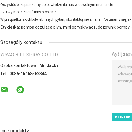
Oczywiście, zapraszamy do odwiedzenia nas w dowolnym momencie.
12.
Czy mogę zadać inny problem?
W przypadku jakichkolwiek innych pytań, skontaktuj się z nami, Postaramy się jak n
,
,
Etykietka:
pompa dozująca płyn
mini opryskiwacz
dozownik pompy ł
Szczegóły kontaktu
YUYAO BILL SPRAY CO.,LTD
Wyślij zap
Osoba kontaktowa:
Mr. Jacky
Tel:
0086-15168562344
Inne produkty