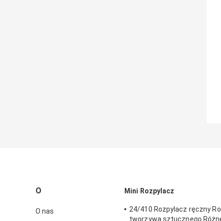
O
Mini Rozpylacz
24/410 Rozpylacz ręczny Ro
O nas
tworzywa sztucznego Różne