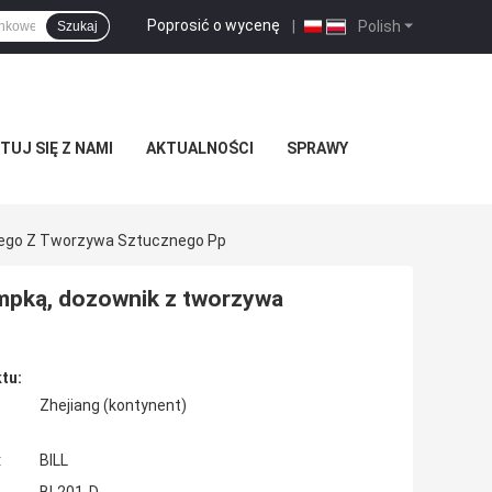
Poprosić o wycenę
|
Polish
Szukaj
UJ SIĘ Z NAMI
AKTUALNOŚCI
SPRAWY
ego Z Tworzywa Sztucznego Pp
pką, dozownik z tworzywa
tu:
Zhejiang (kontynent)
:
BILL