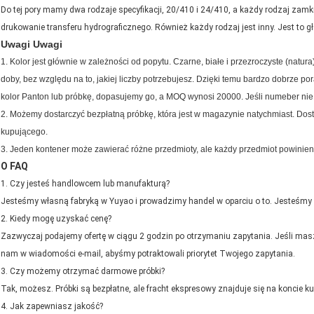
Do tej pory mamy dwa rodzaje specyfikacji, 20/410 i 24/410, a każdy rodzaj zamkni
drukowanie transferu hydrograficznego.
Również każdy rodzaj jest inny.
Jest to 
Uwagi Uwagi
1. Kolor jest głównie w zależności od popytu.
Czarne, białe i przezroczyste (natu
doby, bez względu na to, jakiej liczby potrzebujesz.
Dzięki temu bardzo dobrze por
kolor Panton lub próbkę, dopasujemy go, a MOQ wynosi 20000.
Jeśli numeber ni
2. Możemy dostarczyć bezpłatną próbkę, która jest w magazynie natychmiast.
Dost
kupującego.
3. Jeden kontener może zawierać różne przedmioty, ale każdy przedmiot powinie
O FAQ
1.
Czy jesteś handlowcem lub manufakturą?
Jesteśmy własną fabryką w Yuyao i prowadzimy handel w oparciu o to.
Jesteśmy
2.
Kiedy mogę uzyskać cenę?
Zazwyczaj podajemy ofertę w ciągu 2 godzin po otrzymaniu zapytania. Jeśli mas
nam w wiadomości e-mail, abyśmy potraktowali priorytet Twojego zapytania.
3.
Czy możemy otrzymać darmowe próbki?
Tak, możesz.
Próbki są bezpłatne, ale fracht ekspresowy znajduje się na koncie k
4.
Jak zapewniasz jakość?