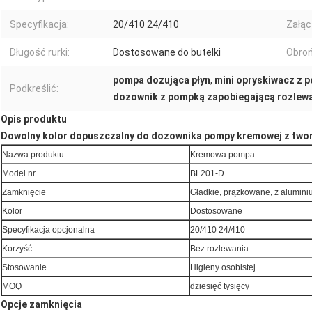
Specyfikacja:
20/410 24/410
Załąc
Długość rurki:
Dostosowane do butelki
Obroń
pompa dozująca płyn
,
mini opryskiwacz z 
Podkreślić:
dozownik z pompką zapobiegającą rozlew
Opis produktu
Dowolny kolor dopuszczalny do dozownika pompy kremowej z two
Nazwa produktu
Kremowa pompa
Model nr.
BL201-D
Zamknięcie
Gładkie, prążkowane, z alumin
Kolor
Dostosowane
Specyfikacja opcjonalna
20/410 24/410
Korzyść
Bez rozlewania
Stosowanie
Higieny osobistej
MOQ
dziesięć tysięcy
Opcje zamknięcia