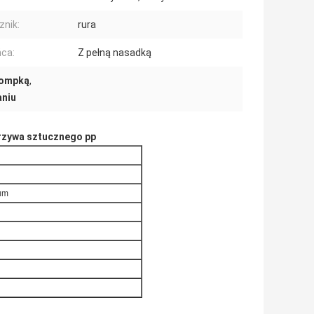
znik:
rura
ca:
Z pełną nasadką
pompką
,
aniu
rzywa sztucznego pp
ium