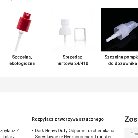
Szczelna,
Sprzedaż
Szczelna pomp
ekologiczna
hurtowa 24/410
do dozownika
pompka dozująca
Plastic PP AS
kremu z
krem ​​o dużej
Cream Pump
precyzyjną
dawce, ze
Dispenser dla
kontrolą
sprężyną
butelek
dawkowania i
zewnętrzną, do
kosmetycznych
higieniczną
gęstych formuł
konstrukcją
bezdotykową
Zos
Rozpylacz z tworzywa sztucznego
zpylacz Z
Dark Heavy Duty Odporne na chemikalia
 kolory
Spryskiwacze Hydrographics Transfer