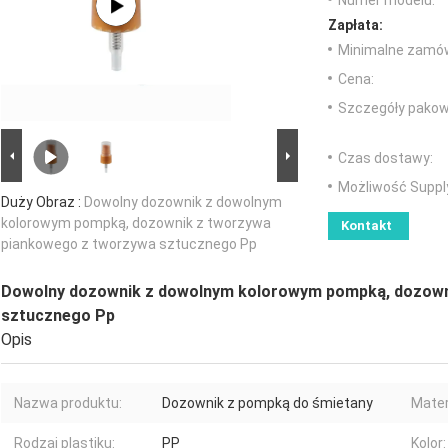
Numer modelu:
Zapłata:
Minimalne zamów
Cena:
Szczegóły pakow
Czas dostawy:
Możliwość Suppl
Duży Obraz :
Dowolny dozownik z dowolnym
kolorowym pompką, dozownik z tworzywa
Kontakt
piankowego z tworzywa sztucznego Pp
Dowolny dozownik z dowolnym kolorowym pompką, dozown
sztucznego Pp
Opis
Nazwa produktu:
Dozownik z pompką do śmietany
Mater
Rodzaj plastiku:
PP
Kolor: