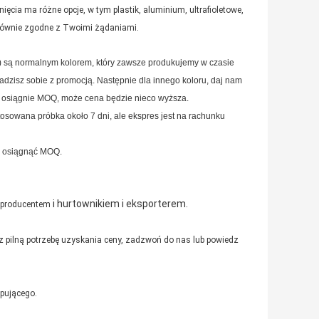
ęcia ma różne opcje, w tym plastik, aluminium, ultrafioletowe,
głównie zgodne z Twoimi żądaniami.
ra) są normalnym kolorem, który zawsze produkujemy w czasie
adzisz sobie z promocją.
Następnie dla innego koloru, daj nam
e osiągnie MOQ, może cena będzie nieco wyższa.
osowana próbka około 7 dni, ale ekspres jest na rachunku
n osiągnąć MOQ.
i hurtownikiem i eksporterem.
 producentem
z pilną potrzebę uzyskania ceny, zadzwoń do nas lub powiedz
upującego.