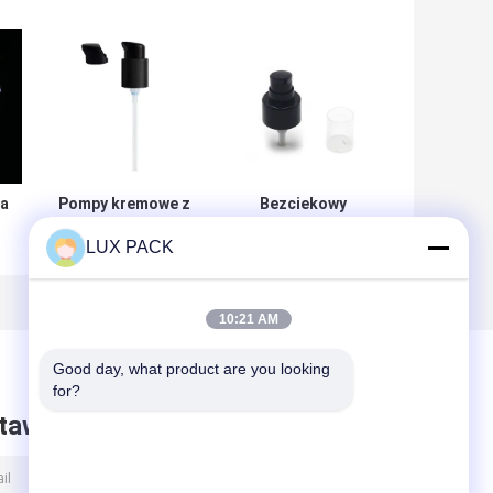
ka
Pompy kremowe z
Bezciekowy
plastiku o
trwały łatwy w
LUX PACK
średnicy 18 mm,
obsłudze pompa
20 mm i 24 mm -
kremowa z
pompy
plastiku z połową
kosmetyczne do
czapki PP do
10:21 AM
użytku
precyzyjnego
domowego i
rozprowadzania
Good day, what product are you looking 
salonowego
kremu
for?
taw wiadomość