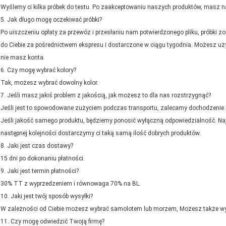
Wyślemy ci kilka próbek do testu.
Po zaakceptowaniu naszych produktów, masz na
5.
Jak długo mogę oczekiwać próbki?
Po uiszczeniu opłaty za przewóz i przesłaniu nam potwierdzonego pliku, próbki z
do Ciebie za pośrednictwem ekspresu i dostarczone w ciągu tygodnia. Możesz uży
nie masz konta.
6.
Czy mogę wybrać kolory?
Tak, możesz wybrać dowolny kolor.
7.
Jeśli masz jakiś problem z jakością, jak możesz to dla nas rozstrzygnąć?
Jeśli jest to spowodowane zużyciem podczas transportu, zalecamy dochodzenie
Jeśli jakość samego produktu, będziemy ponosić wyłączną odpowiedzialność.
Na
następnej kolejności dostarczymy ci taką samą ilość dobrych produktów.
8.
Jaki jest czas dostawy?
15 dni po dokonaniu płatności.
9.
Jaki jest termin płatności?
30% TT z wyprzedzeniem i równowaga 70% na BL.
10.
Jaki jest twój sposób wysyłki?
W zależności od Ciebie możesz wybrać samolotem lub morzem, Możesz także wy
11.
Czy mogę odwiedzić Twoją firmę?