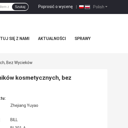
Poprosić o wycenę
|
Polish
Szukaj
UJ SIĘ Z NAMI
AKTUALNOŚCI
SPRAWY
ch, Bez Wycieków
ników kosmetycznych, bez
tu:
Zhejiang Yuyao
:
BILL