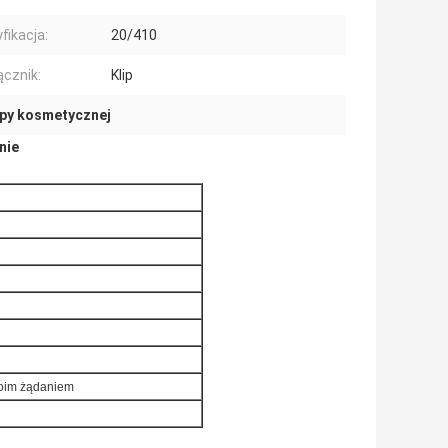
fikacja:
20/410
ącznik:
Klip
py kosmetycznej
nie
woim żądaniem