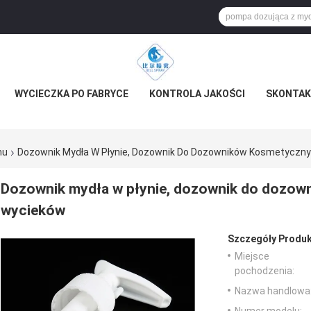
WYCIECZKA PO FABRYCE
KONTROLA JAKOŚCI
SKONTAKT
mu
Dozownik Mydła W Płynie, Dozownik Do Dozowników Kosmetyczny
Dozownik mydła w płynie, dozownik do dozow
wycieków
Szczegóły Produk
Miejsce
pochodzenia:
Nazwa handlowa