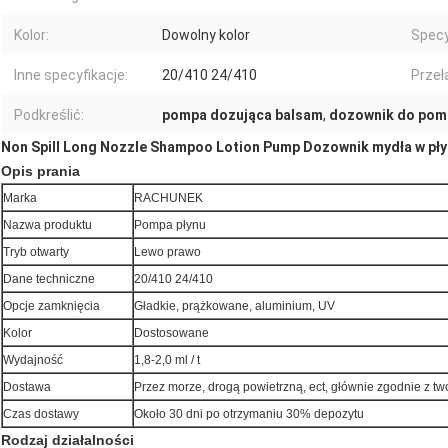
Kolor:
Dowolny kolor
Specy
Inne specyfikacje:
20/410 24/410
Przeł
Podkreślić:
pompa dozująca balsam
,
dozownik do pom
Non Spill Long Nozzle Shampoo Lotion Pump Dozownik mydła w pły
Opis prania
Marka
RACHUNEK
Nazwa produktu
Pompa płynu
Tryb otwarty
Lewo prawo
Dane techniczne
20/410 24/410
Opcje zamknięcia
Gładkie, prążkowane, aluminium, UV
Kolor
Dostosowane
Wydajność
1,8-2,0 ml / t
Dostawa
Przez morze, drogą powietrzną, ect, głównie zgodnie z t
Czas dostawy
Około 30 dni po otrzymaniu 30% depozytu
Rodzaj działalności