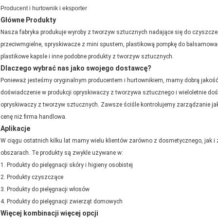
Producent i hurtownik i eksporter
Główne Produkty
Nasza fabryka produkuje wyroby z tworzyw sztucznych nadające się do czyszcz
przeciwmgielne, spryskiwacze z mini spustem, plastikową pompkę do balsamowan
plastikowe kapsle i inne podobne produkty z tworzyw sztucznych.
Dlaczego wybrać nas jako swojego dostawcę?
Ponieważ jesteśmy oryginalnym producentem i hurtownikiem, mamy dobrą jakość 
doświadczenie w produkcji opryskiwaczy z tworzywa sztucznego i wieloletnie 
opryskiwaczy z tworzyw sztucznych.
Zawsze ściśle kontrolujemy zarządzanie j
cenę niż firma handlowa.
Aplikacje
W ciągu ostatnich kilku lat mamy wielu klientów zarówno z dosmetycznego, jak i 
obszarach.
Te produkty są zwykle używane w:
1.
Produkty do pielęgnacji skóry i higieny osobistej
2.
Produkty czyszczące
3.
Produkty do pielęgnacji włosów
4.
Produkty do pielęgnacji zwierząt domowych
Więcej kombinacji więcej opcji