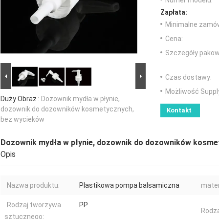
Numer modelu:
Zapłata:
Minimalne zamów
Cena:
Szczegóły pakow
Czas dostawy:
Możliwość Suppl
Duży Obraz :
Dozownik mydła w płynie,
dozownik do dozowników kosmetycznych,
Kontakt
bez wycieków
Dozownik mydła w płynie, dozownik do dozowników kosme
Opis
Nazwa produktu:
Plastikowa pompa balsamiczna
mater
Rodzaj tworzywa
PP
Rodza
sztucznego: