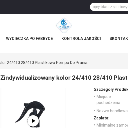
WYCIECZKA PO FABRYCE
KONTROLA JAKOŚCI
SKONTAKT
olor 24/410 28/410 Plastikowa Pompa Do Prania
Zindywidualizowany kolor 24/410 28/410 Plas
Szczegóły Produk
Miejsce
pochodzenia:
Nazwa handlowa
Zapłata:
Minimalne zamów