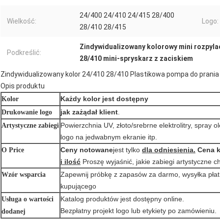
24/400 24/410 24/415 28/400
Wielkość:
Logo:
28/410 28/415
Zindywidualizowany kolorowy mini rozpyla
Podkreślić:
28/410 mini-spryskarz z zaciskiem
Zindywidualizowany kolor 24/410 28/410 Plastikowa pompa do prania
Opis produktu
Każdy kolor jest dostępny
Kolor
jak zażądał klient
.
Drukowanie logo
Powierzchnia UV, złoto/srebrne elektrolitry, spray o
Artystyczne zabiegi
logo na jedwabnym ekranie itp.
Ceny notowane
jest tylko
dla odniesienia.
Cena 
O Price
i ilość
Proszę wyjaśnić, jakie zabiegi artystyczne c
Zapewnij próbkę z zapasów za darmo, wysyłka płat
Wzór wsparcia
kupującego
Katalog produktów jest dostępny online.
Usługa o wartości
Bezpłatny projekt logo lub etykiety po zamówieniu.
dodanej