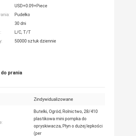
USD+0.09+Piece
ania:
Pudełko
30 dni
:
L/C, T/T
y:
50000 sztuk dziennie
 do prania
Zindywidualizowane
Butelki, Ogród, Rolnictwo, 28/410
plastikowa mini pompka do
e:
opryskiwacza, Płyn o dużej lepkości
(per