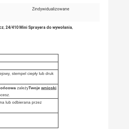
Zindywidualizowane
cz
,
24/410 Mini Sprayera do wywołania
,
lejowy, stempel ciepły lub druk
końcowa
zależy
Twoje
wnioski
hcesz.
na lub odbierana przez