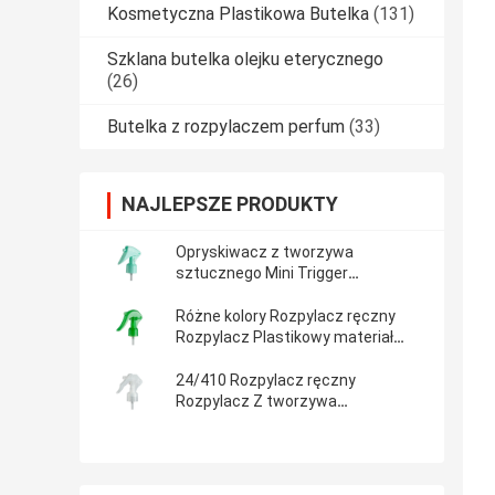
Kosmetyczna Plastikowa Butelka
(131)
Szklana butelka olejku eterycznego
(26)
Butelka z rozpylaczem perfum
(33)
NAJLEPSZE PRODUKTY
Opryskiwacz z tworzywa
sztucznego Mini Trigger
Dostosowany kolor do opakowania
kosmetycznego
Różne kolory Rozpylacz ręczny
Rozpylacz Plastikowy materiał
20/410
24/410 Rozpylacz ręczny
Rozpylacz Z tworzywa
sztucznego Różne kolory