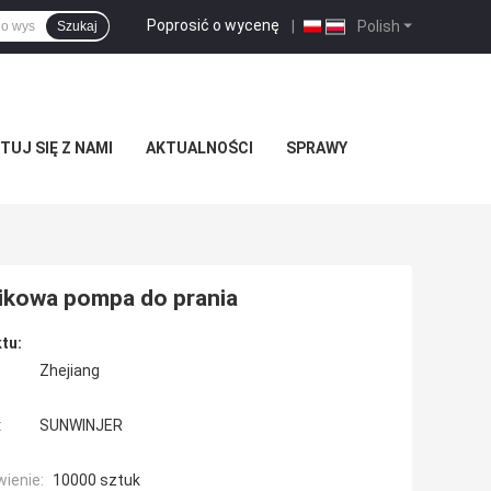
Poprosić o wycenę
|
Polish
Szukaj
UJ SIĘ Z NAMI
AKTUALNOŚCI
SPRAWY
tikowa pompa do prania
tu:
Zhejiang
:
SUNWINJER
ienie:
10000 sztuk