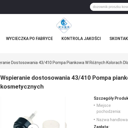
WYCIECZKA PO FABRYCE
KONTROLA JAKOŚCI
SKONTAKT
eranie Dostosowania 43/410 Pompa Piankowa W Różnych Kolorach Dl
Wspieranie dostosowania 43/410 Pompa pianko
kosmetycznych
Szczegóły Produk
Miejsce
pochodzenia:
Nazwa handlowa
Zapłata: