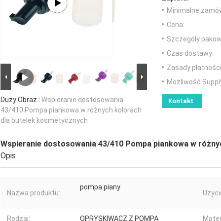
Minimalne zamów
Cena:
Szczegóły pakow
Czas dostawy:
Zasady płatności
Możliwość Suppl
Duży Obraz :
Wspieranie dostosowania
Kontakt
43/410 Pompa piankowa w różnych kolorach
dla butelek kosmetycznych
Wspieranie dostosowania 43/410 Pompa piankowa w różnyc
Opis
pompa piany
Nazwa produktu:
Użyci
Rodzaj:
OPRYSKIWACZ Z POMPĄ
Mater