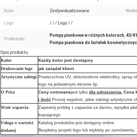
Kolor:
Zindywidualizowane
Wielk
Logo:
/ / / Logo / /
Pompy piankowe w różnych kolorach
,
43/4
Podkreślić:
Pompa piankowa do butelek kosmetyczny
Opis produktu
Każdy kolor jest dostępny
Kolor
jak zażądał klient
.
Drukowanie logo
Powierzchnia UV, złoto/srebrne elektrolitry, spray o
Artystyczne zabiegi
logo na jedwabnym ekranie itp.
Ceny notowane
jest tylko
dla odniesienia.
Cena 
O Price
i ilość
Proszę wyjaśnić, jakie zabiegi artystyczne c
Zapewnij próbkę z zapasów za darmo, wysyłka płat
Wzór wsparcia
kupującego
Katalog produktów jest dostępny online.
Usługa o wartości
Bezpłatny projekt logo lub etykiety po zamówieniu.
dodanej