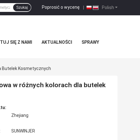
Poprosić o wycenę
|
Polish
Szukaj
UJ SIĘ Z NAMI
AKTUALNOŚCI
SPRAWY
a Butelek Kosmetycznych
wa w różnych kolorach dla butelek
tu:
Zhejiang
:
SUNWINJER