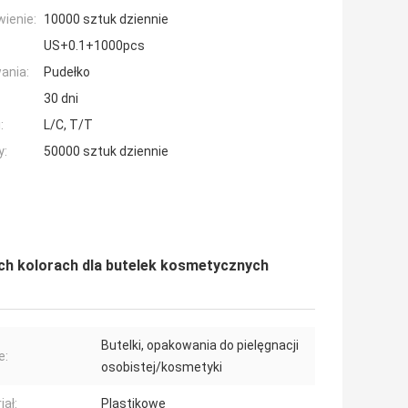
ienie:
10000 sztuk dziennie
US+0.1+1000pcs
ania:
Pudełko
30 dni
:
L/C, T/T
y:
50000 sztuk dziennie
h kolorach dla butelek kosmetycznych
Butelki, opakowania do pielęgnacji
e:
osobistej/kosmetyki
iał:
Plastikowe