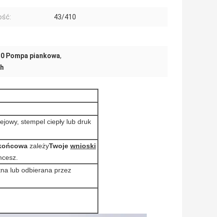
ość:
43/410
10 Pompa piankowa
,
ch
lejowy, stempel ciepły lub druk
końcowa
zależy
Twoje
wnioski
hcesz.
na lub odbierana przez