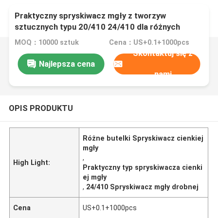
Praktyczny spryskiwacz mgły z tworzyw
sztucznych typu 20/410 24/410 dla różnych
butelek
MOQ：10000 sztuk
Cena：US+0.1+1000pcs
Skontaktuj się z
Najlepsza cena
nami
OPIS PRODUKTU
Różne butelki Spryskiwacz cienkiej
mgły
,
High Light:
Praktyczny typ spryskiwacza cienki
ej mgły
,
24/410 Spryskiwacz mgły drobnej
Cena
US+0.1+1000pcs