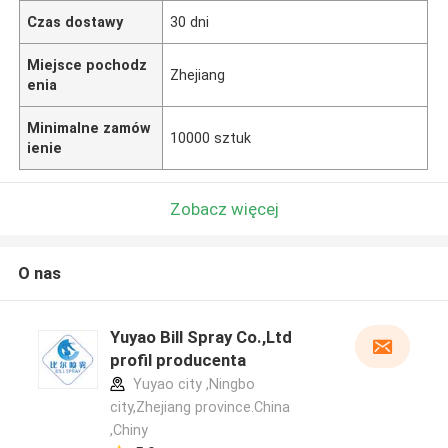
Czas dostawy
30 dni
Miejsce pochodz
Zhejiang
enia
Minimalne zamów
10000 sztuk
ienie
Zobacz więcej
O nas
Yuyao Bill Spray Co.,Ltd
profil producenta
Yuyao city ,Ningbo
city,Zhejiang province.China
,Chiny