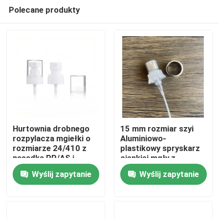
Polecane produkty
Hurtownia drobnego
15 mm rozmiar szyi
rozpylacza mgiełki o
Aluminiowo-
rozmiarze 24/410 z
plastikowy spryskarz
Dom
nasadką PP/AS i
cienkiej mgły z
niestandardowymi
szczelnym
Wyślij zapytanie
Wyślij zapytanie
kolorami do makijażu i
uszczelnieniem do
Produkty
opakowań
perfum
kosmetycznych
Filmy