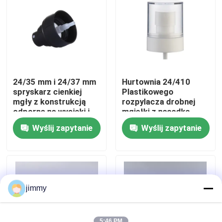
O nas
Wycieczka po fabryce
24/35 mm i 24/37 mm
Hurtownia 24/410
Kontrola jakości
spryskarz cienkiej
Plastikowego
mgły z konstrukcją
rozpylacza drobnej
odporną na wycieki i
mgiełki z nasadką
półkrywką AS Cap
PP/AS do zastosowań
Skontaktuj się z nami
Wyślij zapytanie
Wyślij zapytanie
kosmetycznych w
postaci bardzo
drobnej mgły
Aktualności
Sprawy
jimmy
Mini Rozpylacz
5:46 PM