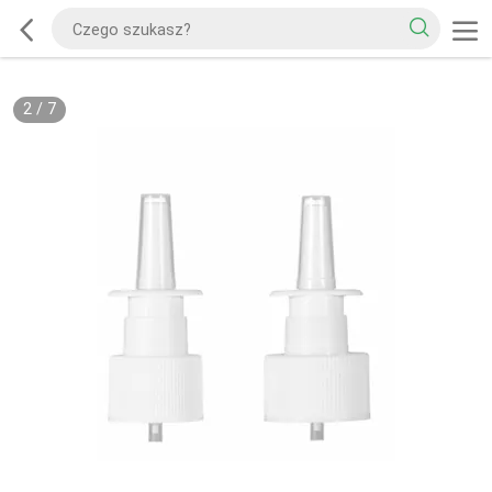
2
/
7