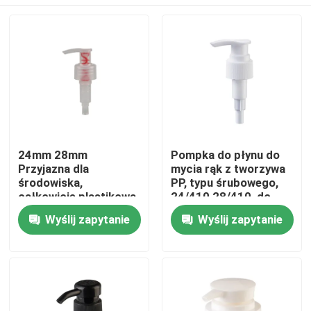
24mm 28mm
Pompka do płynu do
Przyjazna dla
mycia rąk z tworzywa
środowiska,
PP, typu śrubowego,
całkowicie plastikowa
24/410 28/410, do
pompa emulsyjna
pielęgnacji osobistej
Dom
Wyślij zapytanie
Wyślij zapytanie
Pompka dozująca
wielokrotnego użytku
do higieny osobistej
Produkty
Filmy