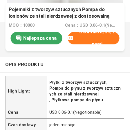
Pojemniki z tworzyw sztucznych Pompa do
losionów ze stali nierdzewnej z dostosowalną
długością rurki
MOQ：10000
Cena：USD 0.06-0.1(Negotionable)
Skontaktuj się z
Najlepsza cena
nami
OPIS PRODUKTU
Płytki z tworzyw sztucznych
,
Pompa do płynu z tworzyw sztuczn
High Light:
ych ze stali nierdzewnej
,
Płytkowa pompa do płynu
Cena
USD 0.06-0.1(Negotionable)
Czas dostawy
jeden miesiąc