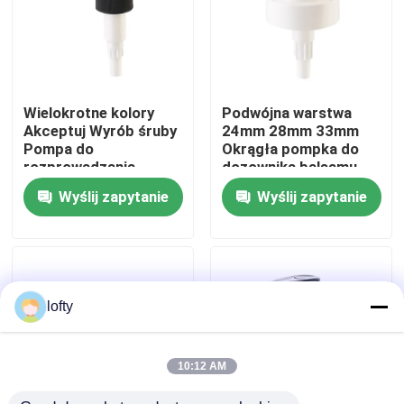
O nas
Wycieczka po fabryce
Wielokrotne kolory
Podwójna warstwa
Akceptuj Wyrób śruby
24mm 28mm 33mm
Pompa do
Okrągła pompka do
Kontrola jakości
rozprowadzania
dozownika balsamu
balsamów z 28mm
Akceptuje
Wyślij zapytanie
Wyślij zapytanie
30mm 32mm 38mm
niestandardowy kolor
wtrysku
Skontaktuj się z nami
Aktualności
lofty
Sprawy
10:12 AM
Mini Rozpylacz