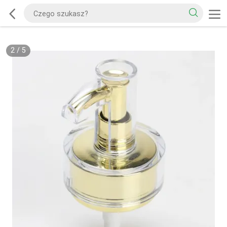
2
/
5