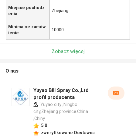
Miejsce pochodz
Zhejiang
enia
Minimalne zamów
10000
ienie
Zobacz więcej
O nas
Yuyao Bill Spray Co.,Ltd
profil producenta
Yuyao city ,Ningbo
city,Zhejiang province.China
,Chiny
5.0
zweryfikowane Dostawca