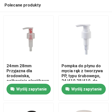
Polecane produkty
24mm 28mm
Pompka do płynu do
Przyjazna dla
mycia rąk z tworzywa
środowiska,
PP, typu śrubowego,
Dom
całkowicie plastikowa
24/410 28/410, do
pompa emulsyjna
pielęgnacji osobistej
Wyślij zapytanie
Wyślij zapytanie
Pompka dozująca
Produkty
wielokrotnego użytku
do higieny osobistej
Filmy