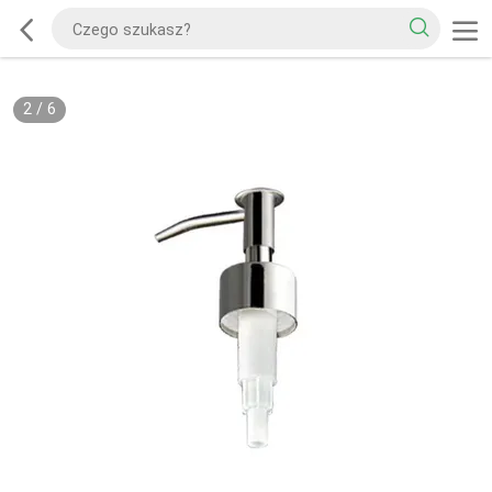
2
/
6