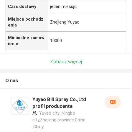
Czas dostawy
jeden miesiąc
Miejsce pochodz
Zhejiang Yuyao
enia
Minimalne zamów
10000
ienie
Zobacz więcej
O nas
Yuyao Bill Spray Co.,Ltd
profil producenta
Yuyao city ,Ningbo
city,Zhejiang province.China
,Chiny