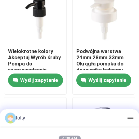
O nas
Wycieczka po fabryce
Wielokrotne kolory
Podwójna warstwa
Kontrola jakości
Akceptuj Wyrób śruby
24mm 28mm 33mm
Pompa do
Okrągła pompka do
rozprowadzania
dozownika balsamu
balsamów z 28mm
Akceptuje
Skontaktuj się z nami
Wyślij zapytanie
Wyślij zapytanie
30mm 32mm 38mm
niestandardowy kolor
wtrysku
Aktualności
Sprawy
lofty
Mini Rozpylacz
4:30 AM