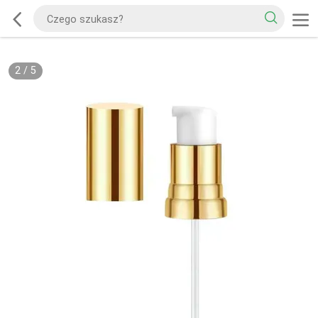
2
/
5