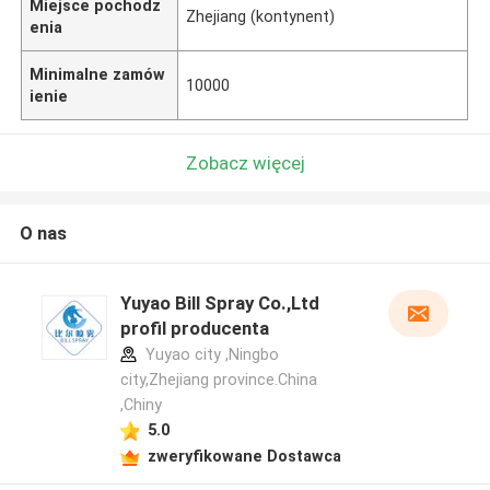
Miejsce pochodz
Zhejiang (kontynent)
enia
Minimalne zamów
10000
ienie
Zobacz więcej
O nas
Yuyao Bill Spray Co.,Ltd
profil producenta
Yuyao city ,Ningbo
city,Zhejiang province.China
,Chiny
5.0
zweryfikowane Dostawca