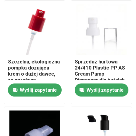
Szczelna, ekologiczna
Sprzedaż hurtowa
pompka dozująca
24/410 Plastic PP AS
krem ​​o dużej dawce,
Cream Pump
ze sprężyną
Dispenser dla butelek
zewnętrzną, do
kosmetycznych
Wyślij zapytanie
Wyślij zapytanie
gęstych formuł
Dom
Produkty
Filmy