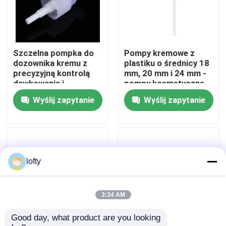
O nas
Szczelna pompka do
Pompy kremowe z
Wycieczka po fabryce
dozownika kremu z
plastiku o średnicy 18
precyzyjną kontrolą
mm, 20 mm i 24 mm -
dawkowania i
pompy kosmetyczne
Kontrola jakości
higieniczną
do użytku domowego i
Wyślij zapytanie
Wyślij zapytanie
konstrukcją
salonowego
bezdotykową
Skontaktuj się z nami
Aktualności
lofty
Sprawy
3:34 AM
Good day, what product are you looking 
Mini Rozpylacz