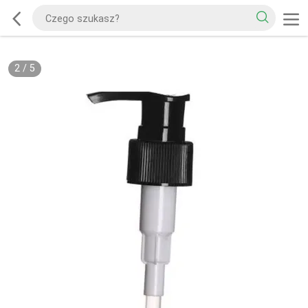
2
/
5