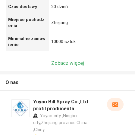
Czas dostawy
20 dzień
Miejsce pochodz
Zhejiang
enia
Minimalne zamów
10000 sztuk
ienie
Zobacz więcej
O nas
Yuyao Bill Spray Co.,Ltd
profil producenta
Yuyao city ,Ningbo
city,Zhejiang province.China
,Chiny