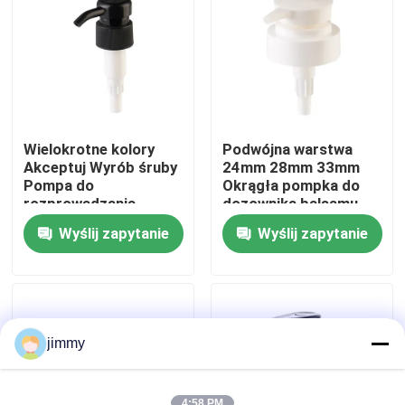
O nas
Wycieczka po fabryce
Wielokrotne kolory
Podwójna warstwa
Kontrola jakości
Akceptuj Wyrób śruby
24mm 28mm 33mm
Pompa do
Okrągła pompka do
rozprowadzania
dozownika balsamu
balsamów z 28mm
Akceptuje
Skontaktuj się z nami
Wyślij zapytanie
Wyślij zapytanie
30mm 32mm 38mm
niestandardowy kolor
wtrysku
Aktualności
Sprawy
jimmy
Mini Rozpylacz
4:58 PM