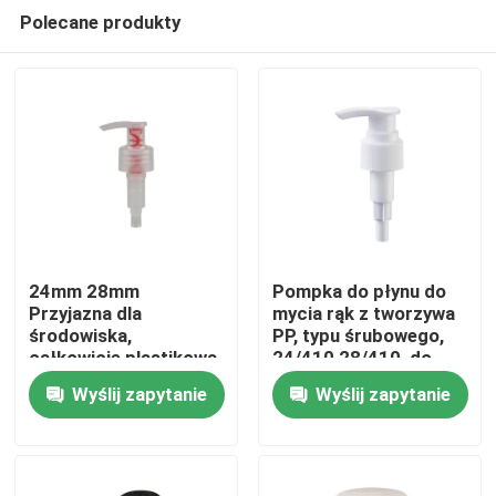
Polecane produkty
24mm 28mm
Pompka do płynu do
Przyjazna dla
mycia rąk z tworzywa
środowiska,
PP, typu śrubowego,
Dom
całkowicie plastikowa
24/410 28/410, do
pompa emulsyjna
pielęgnacji osobistej
Wyślij zapytanie
Wyślij zapytanie
Pompka dozująca
Produkty
wielokrotnego użytku
do higieny osobistej
Filmy