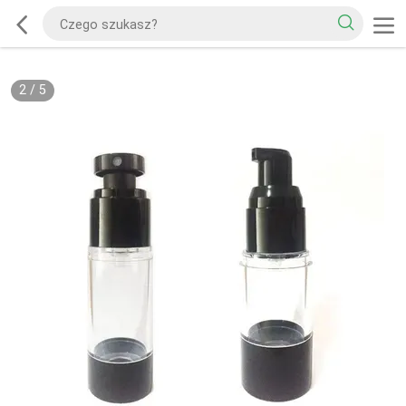
2
/
5