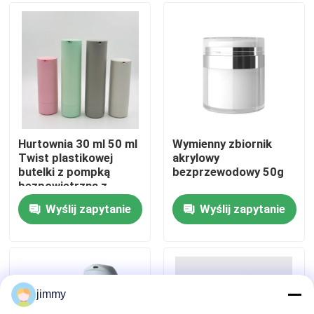
produktu Higieniczny
brak zanieczyszczeń
palców podczas
O nas
pielęgnacji skóry
Wycieczka po fabryce
Kontrola jakości
Hurtownia 30 ml 50 ml
Wymienny zbiornik
Twist plastikowej
akrylowy
butelki z pompką
bezprzewodowy 50g
Skontaktuj się z nami
bezpowietrzną z
próżniową pompką do
Wyślij zapytanie
Wyślij zapytanie
balsamu z ABS + PP i
Aktualności
niestandardowym
kolorem
Sprawy
jimmy
Mini Rozpylacz