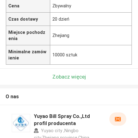
Cena
Zbywalny
Czas dostawy
20 dzień
Miejsce pochodz
Zhejiang
enia
Minimalne zamów
10000 sztuk
ienie
Zobacz więcej
O nas
Yuyao Bill Spray Co.,Ltd
profil producenta
Yuyao city ,Ningbo
city,Zhejiang province.China