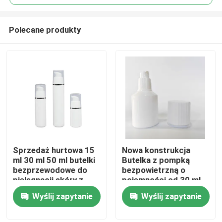
Polecane produkty
Sprzedaż hurtowa 15
Nowa konstrukcja
Dom
ml 30 ml 50 ml butelki
Butelka z pompką
bezprzewodowe do
bezpowietrzną o
pielęgnacji skóry z
pojemności od 30 ml
Produkty
OEM ODM
do 100 ml Zapobiega
Wyślij zapytanie
Wyślij zapytanie
personalizacji w PP
narażeniu na działanie
klasy żywnościowej
powietrza
Filmy
Maksymalizuje zużycie