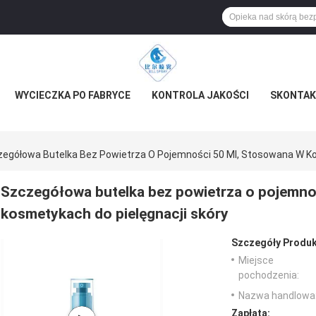
WYCIECZKA PO FABRYCE
KONTROLA JAKOŚCI
SKONTAKT
egółowa Butelka Bez Powietrza O Pojemności 50 Ml, Stosowana W Ko
Szczegółowa butelka bez powietrza o pojemno
kosmetykach do pielęgnacji skóry
Szczegóły Produk
Miejsce
pochodzenia:
Nazwa handlowa
Zapłata: