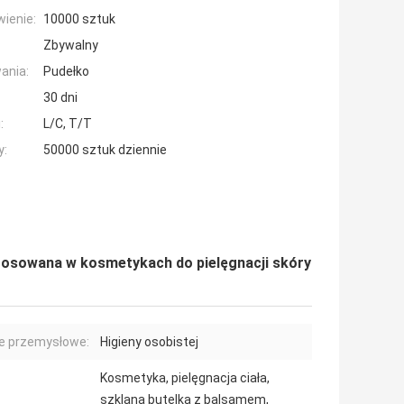
ienie:
10000 sztuk
Zbywalny
ania:
Pudełko
30 dni
:
L/C, T/T
y:
50000 sztuk dziennie
tosowana w kosmetykach do pielęgnacji skóry
e przemysłowe:
Higieny osobistej
Kosmetyka, pielęgnacja ciała,
szklana butelka z balsamem,