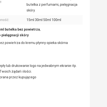
e:
butelka z perfumami, pielęgnacja
skóry.
mność:
15ml 30ml 50ml 100ml
 ml butelka bez powietrza
,
pielęgnacji skóry
ez powietrza do kremu płynny opieka skórna
iepły lub drukowanie logo na jedwabnym ekranie itp.
woich żądań i ilości.
obrana przez kupującego