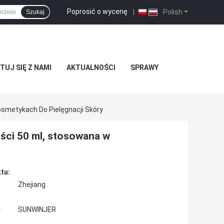
Poprosić o wycenę
|
Polish
Szukaj
UJ SIĘ Z NAMI
AKTUALNOŚCI
SPRAWY
smetykach Do Pielęgnacji Skóry
ści 50 ml, stosowana w
tu:
Zhejiang
:
SUNWINJER