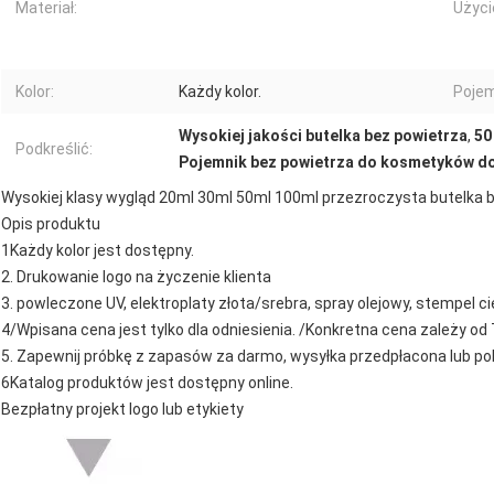
Materiał:
Użyci
Kolor:
Każdy kolor.
Poje
Wysokiej jakości butelka bez powietrza
,
50
Podkreślić:
Pojemnik bez powietrza do kosmetyków do 
Wysokiej klasy wygląd 20ml 30ml 50ml 100ml przezroczysta butelka b
Opis produktu
1Każdy kolor jest dostępny.
2. Drukowanie logo na życzenie klienta
3. powleczone UV, elektroplaty złota/srebra, spray olejowy, stempel c
4/Wpisana cena jest tylko dla odniesienia. /Konkretna cena zależy od T
5. Zapewnij próbkę z zapasów za darmo, wysyłka przedpłacona lub p
6Katalog produktów jest dostępny online.
Bezpłatny projekt logo lub etykiety