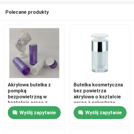
Polecane produkty
Akrylowa butelka z
Butelka kosmetyczna
pompką
bez powietrza
Dom
bezpowietrzną w
akrylowa o kształcie
kształcie serca z
serca z najwyższą
niestandardowym
jakością do pielęgnacji
Wyślij zapytanie
Wyślij zapytanie
Produkty
nadrukiem
skóry
sitodrukowym i
Dostosowywalna do
szczelną konstrukcją
potrzeb w 15 ml 30 ml
Filmy
do balsamów
50 ml