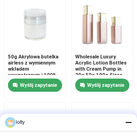
kosmetycznych
O nas
Wycieczka po fabryce
Kontrola jakości
50g Akrylowa butelka
Wholesale Luxury
airless z wymiennym
Acrylic Lotion Bottles
wkładem
with Cream Pump in
wewnętrznym i 100%
30g 50g 100g Sizes
Skontaktuj się z nami
ewakuacją dla
for Cosmetic
Wyślij zapytanie
Wyślij zapytanie
opakowań
Packaging
kosmetyków premium
Aktualności
Sprawy
lofty
Mini Rozpylacz