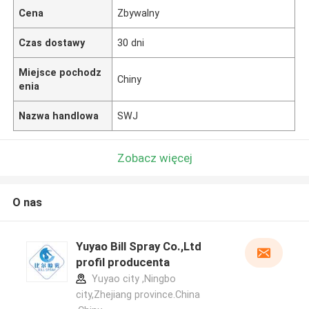
Cena
Zbywalny
Czas dostawy
30 dni
Miejsce pochodz
Chiny
enia
Nazwa handlowa
SWJ
Zobacz więcej
O nas
Yuyao Bill Spray Co.,Ltd
profil producenta
Yuyao city ,Ningbo
city,Zhejiang province.China