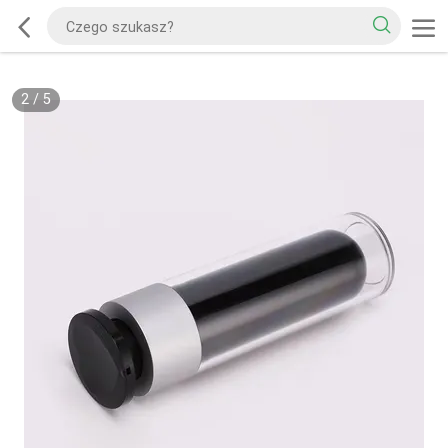
2
/
5