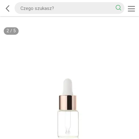
2
/
5