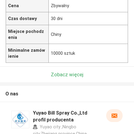
Cena
Zbywalny
Czas dostawy
30 dni
Miejsce pochodz
Chiny
enia
Minimalne zamów
10000 sztuk
ienie
Zobacz więcej
O nas
Yuyao Bill Spray Co.,Ltd
profil producenta
Yuyao city ,Ningbo
city,Zhejiang province.China