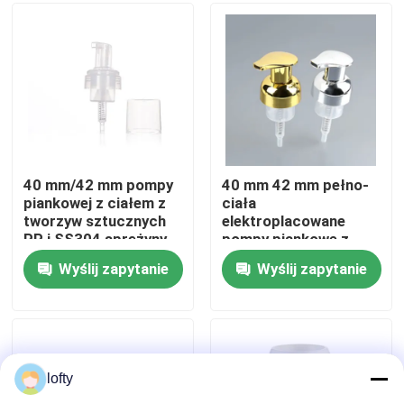
O nas
Wycieczka po fabryce
Kontrola jakości
40 mm/42 mm pompy
40 mm 42 mm pełno-
piankowej z ciałem z
ciała
tworzyw sztucznych
elektroplacowane
Skontaktuj się z nami
PP i SS304 sprężyny
pompy piankowe z
ze stali nierdzewnej do
wysoką mocą pianki
Wyślij zapytanie
Wyślij zapytanie
kosmetyków
dla najwyższej klasy
Aktualności
środków
czyszczących twarz
Sprawy
lofty
Mini Rozpylacz