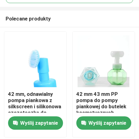
Polecane produkty
42 mm, odnawialny
42 mm 43 mm PP
Dom
pompa piankowa z
pompa do pompy
silkscreen i silikonowa
piankowej do butelek
szczoteczka do
kosmetycznych
Produkty
pielęgnacji skóry
Wyślij zapytanie
Wyślij zapytanie
Filmy