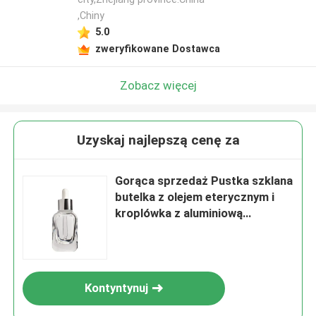
,Chiny
5.0
zweryfikowane Dostawca
Zobacz więcej
Uzyskaj najlepszą cenę za
Gorąca sprzedaż Pustka szklana
butelka z olejem eterycznym i
kroplówka z aluminiową
złotą/srebrną spódnicą
Kontyntynuj