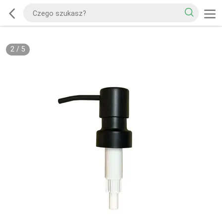
2
/
5