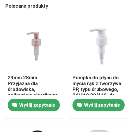
Polecane produkty
24mm 28mm
Pompka do płynu do
Przyjazna dla
mycia rąk z tworzywa
środowiska,
PP, typu śrubowego,
Dom
całkowicie plastikowa
24/410 28/410, do
pompa emulsyjna
pielęgnacji osobistej
Wyślij zapytanie
Wyślij zapytanie
Pompka dozująca
Produkty
wielokrotnego użytku
do higieny osobistej
Filmy