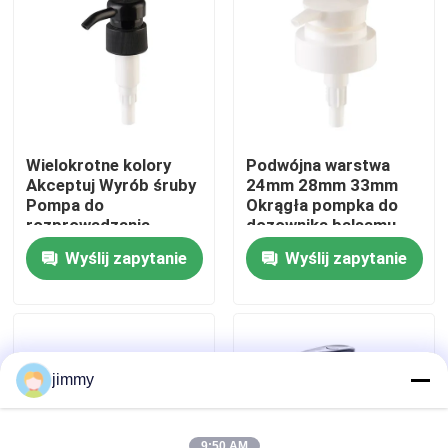
O nas
Wycieczka po fabryce
Wielokrotne kolory
Podwójna warstwa
Kontrola jakości
Akceptuj Wyrób śruby
24mm 28mm 33mm
Pompa do
Okrągła pompka do
rozprowadzania
dozownika balsamu
balsamów z 28mm
Akceptuje
Skontaktuj się z nami
Wyślij zapytanie
Wyślij zapytanie
30mm 32mm 38mm
niestandardowy kolor
wtrysku
Aktualności
Sprawy
jimmy
Mini Rozpylacz
9:50 AM