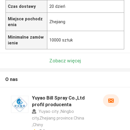
Czas dostawy
20 dzień
Miejsce pochodz
Zhejiang
enia
Minimalne zamów
10000 sztuk
ienie
Zobacz więcej
O nas
Yuyao Bill Spray Co.,Ltd
profil producenta
Yuyao city ,Ningbo
city,Zhejiang province.China
,Chiny