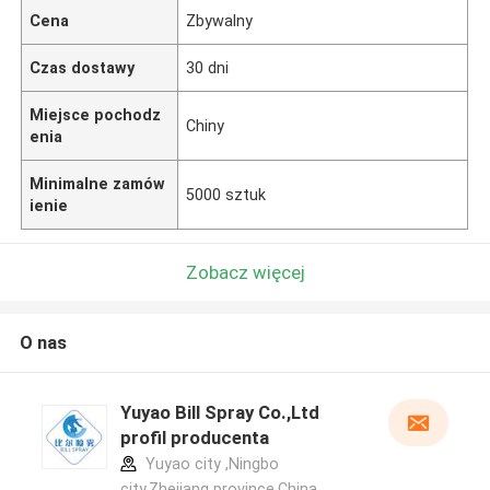
Cena
Zbywalny
Czas dostawy
30 dni
Miejsce pochodz
Chiny
enia
Minimalne zamów
5000 sztuk
ienie
Zobacz więcej
O nas
Yuyao Bill Spray Co.,Ltd
profil producenta
Yuyao city ,Ningbo
city,Zhejiang province.China