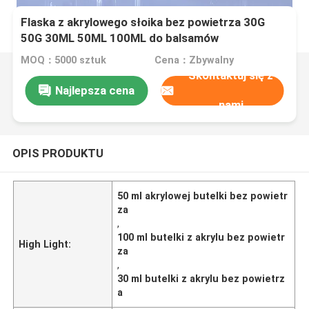
Flaska z akrylowego słoika bez powietrza 30G
50G 30ML 50ML 100ML do balsamów
kosmetycznych z pompą balsamów aluminiowych
MOQ：5000 sztuk
Cena：Zbywalny
lub opryskiwaczem mgły
Skontaktuj się z
Najlepsza cena
nami
OPIS PRODUKTU
50 ml akrylowej butelki bez powietr
za
,
100 ml butelki z akrylu bez powietr
High Light:
za
,
30 ml butelki z akrylu bez powietrz
a