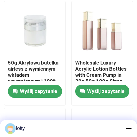
do balsamów
50 ml
kosmetycznych
O nas
Wycieczka po fabryce
Kontrola jakości
50g Akrylowa butelka
Wholesale Luxury
airless z wymiennym
Acrylic Lotion Bottles
wkładem
with Cream Pump in
Skontaktuj się z nami
wewnętrznym i 100%
30g 50g 100g Sizes
ewakuacją dla
for Cosmetic
Wyślij zapytanie
Wyślij zapytanie
opakowań
Packaging
Aktualności
kosmetyków premium
Sprawy
lofty
Mini Rozpylacz