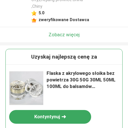
,Chiny
5.0
zweryfikowane Dostawca
Zobacz więcej
Uzyskaj najlepszą cenę za
Flaska z akrylowego słoika bez
powietrza 30G 50G 30ML 50ML
100ML do balsamów
kosmetycznych z pompą
balsamów aluminiowych lub
opryskiwaczem mgły
Kontyntynuj