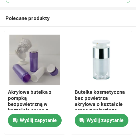
Polecane produkty
Akrylowa butelka z
Butelka kosmetyczna
Dom
pompką
bez powietrza
bezpowietrzną w
akrylowa o kształcie
kształcie serca z
serca z najwyższą
Produkty
niestandardowym
jakością do pielęgnacji
Wyślij zapytanie
Wyślij zapytanie
nadrukiem
skóry
sitodrukowym i
Dostosowywalna do
Filmy
szczelną konstrukcją
potrzeb w 15 ml 30 ml