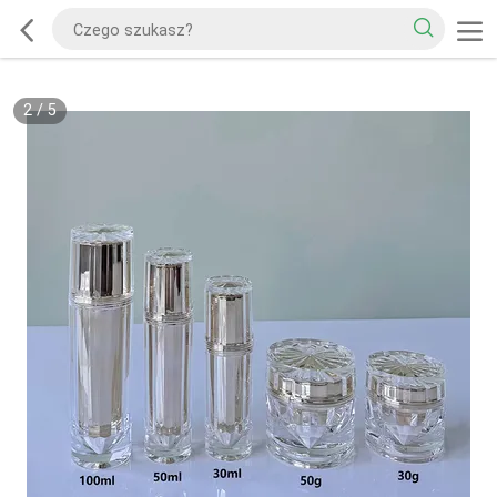
2
/
5