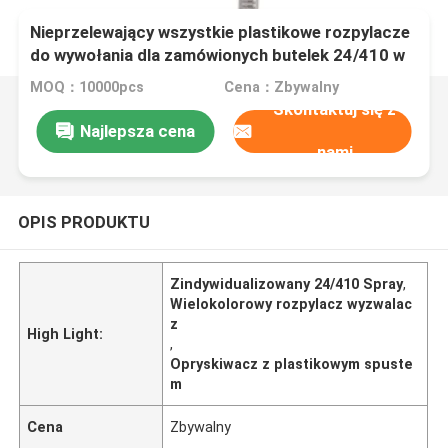
Nieprzelewający wszystkie plastikowe rozpylacze
do wywołania dla zamówionych butelek 24/410 w
wielu kolorach
MOQ：10000pcs
Cena：Zbywalny
Skontaktuj się z
Najlepsza cena
nami
OPIS PRODUKTU
Zindywidualizowany 24/410 Spray
,
Wielokolorowy rozpylacz wyzwalac
z
High Light:
,
Opryskiwacz z plastikowym spuste
m
Cena
Zbywalny