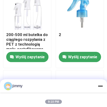
O nas
Wycieczka po fabryce
200-500 ml butelka do
2
ciągłego rozpylania z
Kontrola jakości
PET z technologią
mgły, certyfikowana
REACH, kolorystyczne
Wyślij zapytanie
Wyślij zapytanie
Skontaktuj się z nami
Aktualności
jimmy
Sprawy
9:10 PM
Mini Rozpylacz