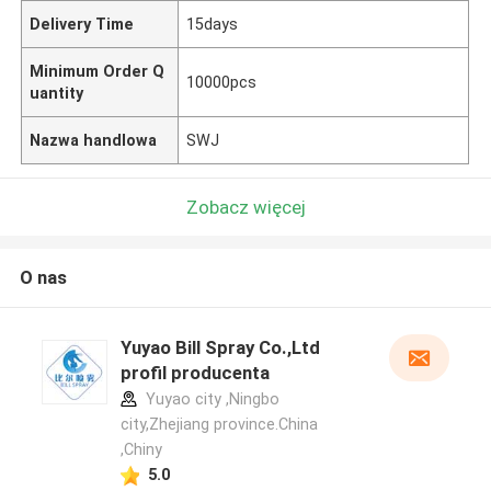
Delivery Time
15days
Minimum Order Q
10000pcs
uantity
Nazwa handlowa
SWJ
Zobacz więcej
O nas
Yuyao Bill Spray Co.,Ltd
profil producenta
Yuyao city ,Ningbo
city,Zhejiang province.China
,Chiny
5.0