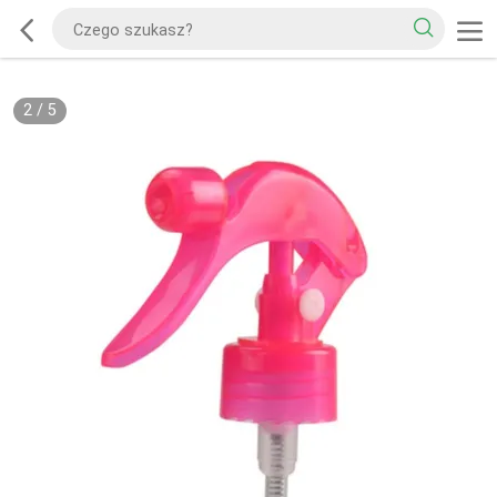
2
/
5