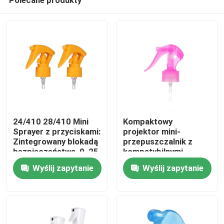
24/410 28/410 Mini
Kompaktowy
Sprayer z przyciskami:
projektor mini-
Zintegrowany blokadą
przepuszczalnik z
bezpieczeństwa, 0, 25
kompatybilnymi
Dom
ml Precyzyjna dawka
kolorami i funkcją
Wyślij zapytanie
Wyślij zapytanie
do pielęgnacji
przeciwprzepuszczalnośc
osobistej
dla precyzyjnego
Produkty
zastosowania
Filmy