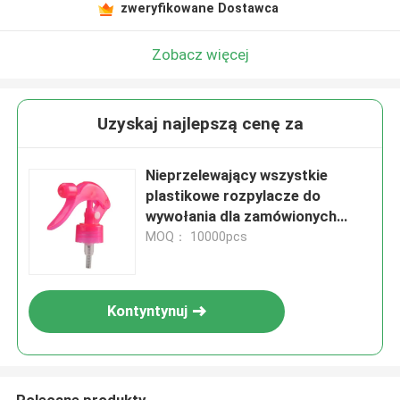
zweryfikowane Dostawca
Zobacz więcej
Uzyskaj najlepszą cenę za
Nieprzelewający wszystkie
plastikowe rozpylacze do
wywołania dla zamówionych
butelek 24/410 w wielu kolorach
MOQ： 10000pcs
Kontyntynuj
Polecane produkty