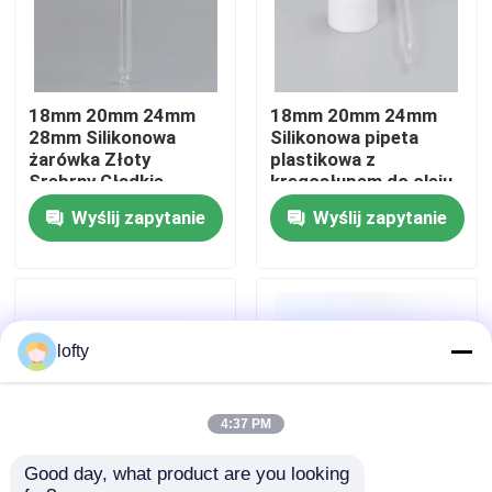
O nas
18mm 20mm 24mm
18mm 20mm 24mm
Wycieczka po fabryce
28mm Silikonowa
Silikonowa pipeta
żarówka Złoty
plastikowa z
Srebrny Gładkie
kręgosłupem do oleju
Kontrola jakości
Matowe Zamknięcie
eterycznego o
Wyślij zapytanie
Wyślij zapytanie
Opakowania
odporności
kosmetyczne
chemicznej i
Plastikowy zakraplacz
precyzyjnym pomiarze
Skontaktuj się z nami
Plastikowy zakraplacz
do olejku eterycznego
Aktualności
lofty
Sprawy
4:37 PM
Good day, what product are you looking 
Mini Rozpylacz