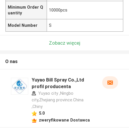
Minimum Order Q
10000pcs
uantity
Model Number
S
Zobacz więcej
O nas
Yuyao Bill Spray Co.,Ltd
profil producenta
Yuyao city ,Ningbo
city,Zhejiang province.China
,Chiny
5.0
zweryfikowane Dostawca