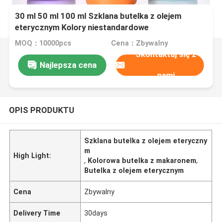
30 ml 50 ml 100 ml Szklana butelka z olejem
eterycznym Kolory niestandardowe
MOQ：10000pcs
Cena：Zbywalny
Skontaktuj się z
Najlepsza cena
nami
OPIS PRODUKTU
Szklana butelka z olejem eteryczny
m
High Light:
,
Kolorowa butelka z makaronem
,
Butelka z olejem eterycznym
Cena
Zbywalny
Delivery Time
30days