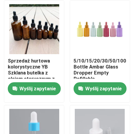
Sprzedaż hurtowa
5/10/15/20/30/50/100ml
kolorystyczne YB
Bottle Ambar Glass
Szklana butelka z
Dropper Empty
olejem eterycznym z
Refillable
plastikowym
Aromatherapy Serum
Wyślij zapytanie
Wyślij zapytanie
kropelnikiem i
Kosmetyczny płyn
Dom
silkscreen w
pojemności 10ml-
100ml
Produkty
Filmy