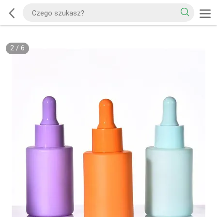
2
/
6