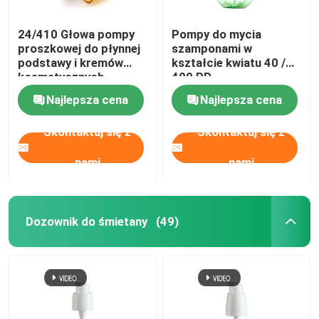
24/410 Głowa pompy
Pompy do mycia
proszkowej do płynnej
szamponami w
podstawy i kremów
kształcie kwiatu 40 /
kosmetycznych
400 PP
Najlepsza cena
Najlepsza cena
Skontaktuj się z
Skontaktuj się z
nami
nami
Dozownik do śmietany
(49)