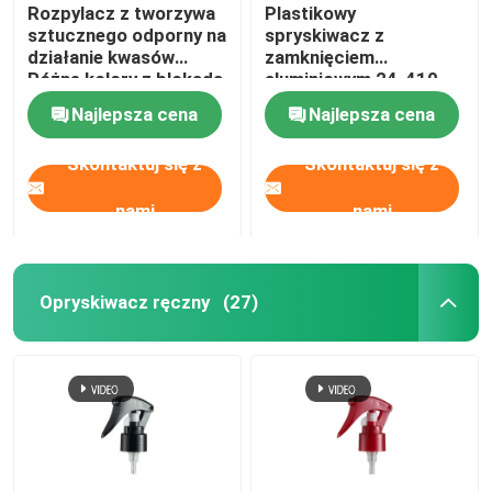
Rozpylacz z tworzywa
Plastikowy
sztucznego odporny na
spryskiwacz z
działanie kwasów
zamknięciem
Różne kolory z blokadą
aluminiowym 24-410
przycisków
do pakowania
Najlepsza cena
Najlepsza cena
kosmetyków
Skontaktuj się z
Skontaktuj się z
nami
nami
Opryskiwacz ręczny
(27)