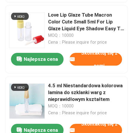
Love Lip Glaze Tube Macron
Color Cute Small 5ml For Lip
Glaze Liquid Eye Shadow Easy To
Carry
MOQ：10000
Cena：Please inquire for price
Skontaktuj się z
Najlepsza cena
nami
4.5 ml Niestandardowa kolorowa
lamina do szklanki warg z
nieprawidłowym kształtem
MOQ：10000
Cena：Please inquire for price
Skontaktuj się z
Najlepsza cena