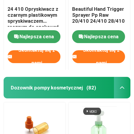
24 410 Opryskiwacz z
Beautiful Hand Trigger
czarnym plastikowym
Sprayer Pp Raw
spryskiwaczem
20/410 24/410 28/410
ręcznym do opakowań
kosmetycznych
Najlepsza cena
Najlepsza cena
Skontaktuj się z
Skontaktuj się z
nami
nami
Dozownik pompy kosmetycznej
(82)