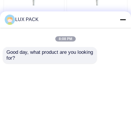
24 410 Pompa White
Plastikowy lewy prawy
LUX PACK
Treatment, wymiana
zamek dozownik do
dystrybutora kremu z
śmietany 20 410
tworzywa sztucznego
Indywidualny kolor
8:08 PM
Najlepsza cena
Najlepsza cena
Good day, what product are you looking 
for?
Skontaktuj się z
Skontaktuj się z
nami
nami
Zobacz więcej
Dom
O nas
Skontaktuj się z nami
Desktop Site
Sitemap
Privacy Policy