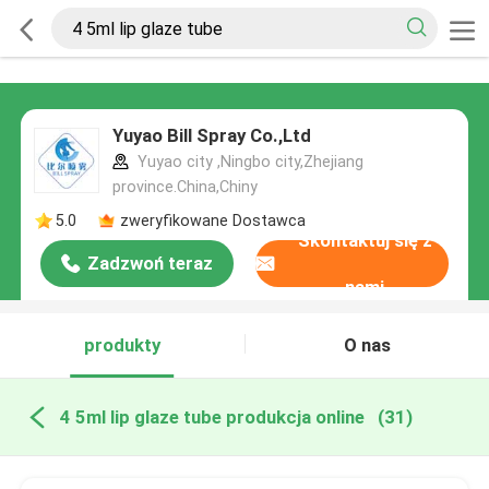
Yuyao Bill Spray Co.,Ltd
Yuyao city ,Ningbo city,Zhejiang
province.China,Chiny
5.0
zweryfikowane Dostawca
Skontaktuj się z
Zadzwoń teraz
nami
produkty
O nas
4 5ml lip glaze tube produkcja online
(31)