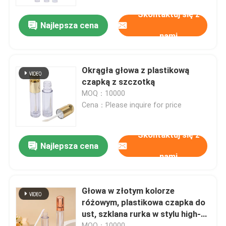
Skontaktuj się z
Najlepsza cena
O nas
nami
Wycieczka po fabryce
Okrągła głowa z plastikową
czapką z szczotką
Kontrola jakości
MOQ：10000
Cena：Please inquire for price
Skontaktuj się z nami
Skontaktuj się z
Najlepsza cena
nami
Aktualności
Sprawy
Głowa w złotym kolorze
różowym, plastikowa czapka do
ust, szklana rurka w stylu high-
Mini Rozpylacz
end 4,5 ml
MOQ：10000