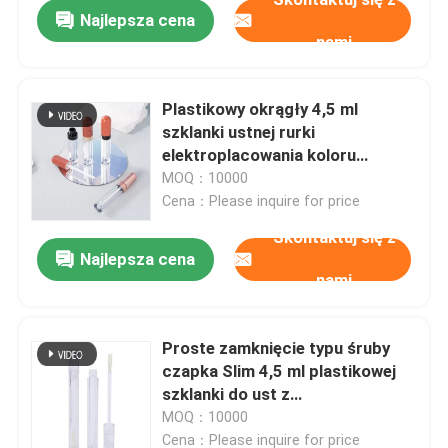
Najlepsza cena
nami
Plastikowy okrągły 4,5 ml
szklanki ustnej rurki
elektroplacowania koloru
pierścienia można dostosować
MOQ：10000
Cena：Please inquire for price
Skontaktuj się z
Najlepsza cena
nami
Dom
Proste zamknięcie typu śruby
czapka Slim 4,5 ml plastikowej
Produkty
szklanki do ust z
dostosowywalnym logo
MOQ：10000
Filmy
Cena：Please inquire for price