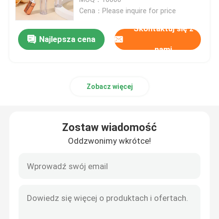
Cena：Please inquire for price
Rozpylacz z tworzywa sztucznego
Skontaktuj się z
Najlepsza cena
nami
Opryskiwacz ręczny
Zobacz więcej
Dozownik pompy kosmetycznej
Dozownik do śmietany
Zostaw wiadomość
Oddzwonimy wkrótce!
Trigger Pump Sprayer
Perfumy Pump Sprayer
Pompa z tworzywa sztucznego balsamu