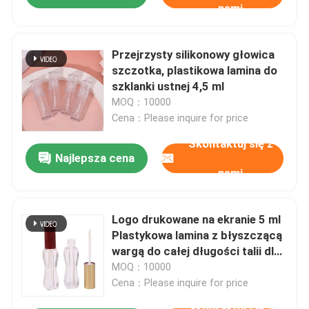
nami
Przejrzysty silikonowy głowica
szczotka, plastikowa lamina do
szklanki ustnej 4,5 ml
MOQ：10000
Cena：Please inquire for price
Skontaktuj się z
Najlepsza cena
nami
Logo drukowane na ekranie 5 ml
Plastykowa lamina z błyszczącą
wargą do całej długości talii dla
wszystkich typów skóry
MOQ：10000
Cena：Please inquire for price
Skontaktuj się z