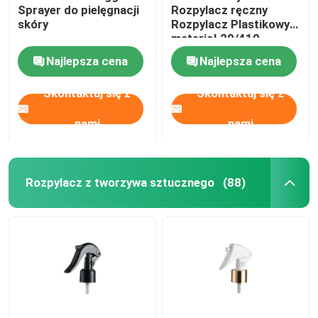
Sprayer do pielęgnacji
Rozpylacz ręczny
skóry
Rozpylacz Plastikowy
Szklana butelka olejku eterycznego
materiał 20/410
Najlepsza cena
Najlepsza cena
Butelka z rozpylaczem perfum
Skontaktuj się z
Skontaktuj się z
nami
nami
Rozpylacz z tworzywa sztucznego
(88)