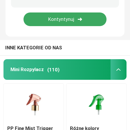
Mgły opryskiwacza
Butelki z pompką bezpowietrzną
INNE KATEGORIE OD NAS
Błyszczyk w tubce
Plastikowy słoik na krem
Mini Rozpylacz
(110)
Flaska kosmetyczna z akrylu
Pusty kij dezodorantów
Kosmetyczna Plastikowa Butelka
PP Fine Mist Trigger
Różne kolory