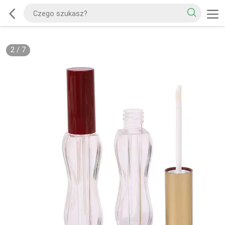
2
/
7