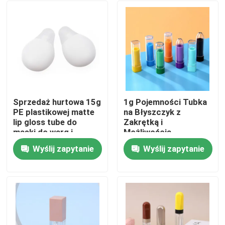
Sprzedaż hurtowa 15g
1g Pojemności Tubka
PE plastikowej matte
na Błyszczyk z
lip gloss tube do
Zakrętką i
maski do warg i
Możliwością
opakowań
Personalizacji dla
Wyślij zapytanie
Wyślij zapytanie
kosmetycznych
Precyzyjnej Aplikacji
Dom
Produkty
Filmy