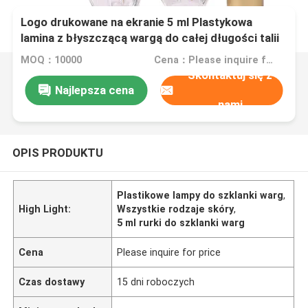
Logo drukowane na ekranie 5 ml Plastykowa
lamina z błyszczącą wargą do całej długości talii
dla wszystkich typów skóry
MOQ：10000
Cena：Please inquire for price
Skontaktuj się z
Najlepsza cena
nami
OPIS PRODUKTU
Plastikowe lampy do szklanki warg
,
High Light:
Wszystkie rodzaje skóry
,
5 ml rurki do szklanki warg
Cena
Please inquire for price
Czas dostawy
15 dni roboczych