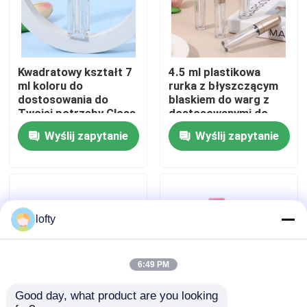
O nas
Kwadratowy kształt 7
4.5 ml plastikowa
Wycieczka po fabryce
ml koloru do
rurka z błyszczącym
dostosowania do
blaskiem do warg z
Twojej potrzeby Gloss
dostosowanymi do
Kontrola jakości
do ust Pusty pojemnik
potrzeb kolorami i
Wyślij zapytanie
Wyślij zapytanie
z glosem do ust do
wytrzymałą
płynnej szminki
konstrukcją do
produktów do
Skontaktuj się z nami
pielęgnacji warg
Aktualności
lofty
Sprawy
6:49 PM
Good day, what product are you looking 
Mini Rozpylacz