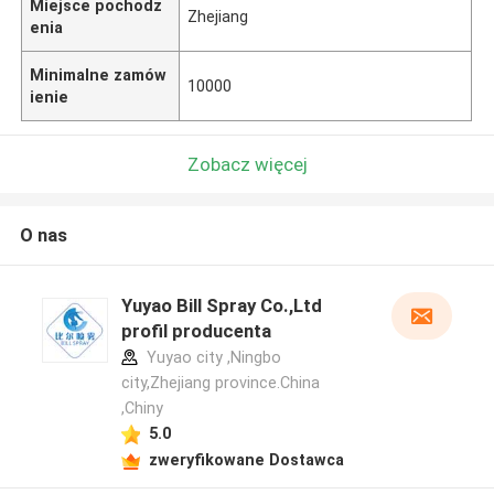
Miejsce pochodz
Zhejiang
enia
Minimalne zamów
10000
ienie
Zobacz więcej
O nas
Yuyao Bill Spray Co.,Ltd
profil producenta
Yuyao city ,Ningbo
city,Zhejiang province.China
,Chiny
5.0
zweryfikowane Dostawca