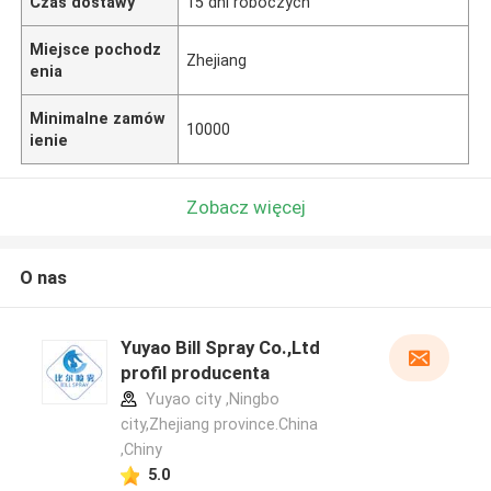
Czas dostawy
15 dni roboczych
Miejsce pochodz
Zhejiang
enia
Minimalne zamów
10000
ienie
Zobacz więcej
O nas
Yuyao Bill Spray Co.,Ltd
profil producenta
Yuyao city ,Ningbo
city,Zhejiang province.China
,Chiny
5.0