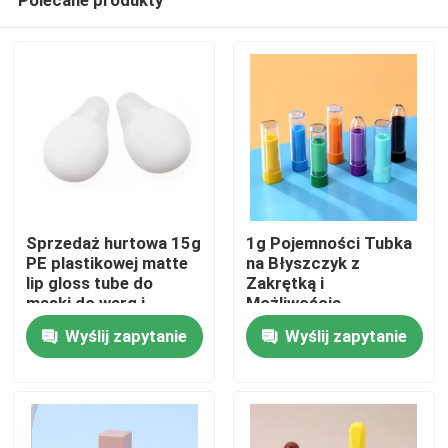
Sprzedaż hurtowa 15g
1g Pojemności Tubka
PE plastikowej matte
na Błyszczyk z
lip gloss tube do
Zakrętką i
maski do warg i
Możliwością
Dom
opakowań
Personalizacji dla
Wyślij zapytanie
Wyślij zapytanie
kosmetycznych
Precyzyjnej Aplikacji
Produkty
Filmy