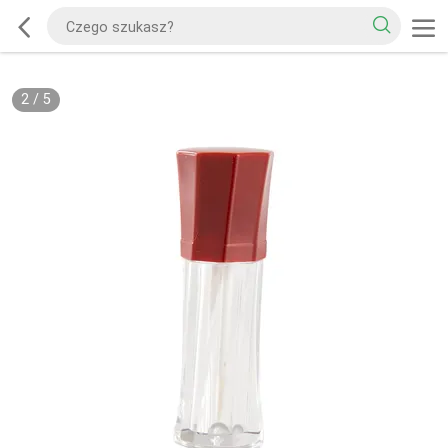
2
/
5