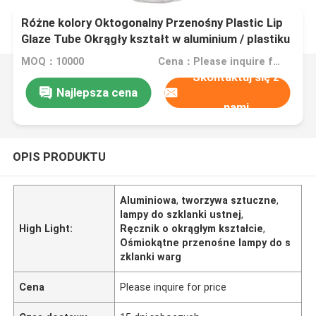
Różne kolory Oktogonalny Przenośny Plastic Lip
Glaze Tube Okrągły kształt w aluminium / plastiku
MOQ：10000
Cena：Please inquire for price
Skontaktuj się z
Najlepsza cena
nami
OPIS PRODUKTU
Aluminiowa
,
tworzywa sztuczne
,
lampy do szklanki ustnej
,
High Light:
Ręcznik o okrągłym kształcie
,
Ośmiokątne przenośne lampy do s
zklanki warg
Cena
Please inquire for price