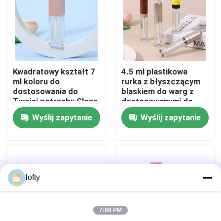
O nas
Wycieczka po fabryce
Kwadratowy kształt 7
4.5 ml plastikowa
ml koloru do
rurka z błyszczącym
Kontrola jakości
dostosowania do
blaskiem do warg z
Twojej potrzeby Gloss
dostosowanymi do
do ust Pusty pojemnik
potrzeb kolorami i
Wyślij zapytanie
Wyślij zapytanie
z glosem do ust do
wytrzymałą
Skontaktuj się z nami
płynnej szminki
konstrukcją do
produktów do
pielęgnacji warg
Aktualności
lofty
Sprawy
7:08 PM
Mini Rozpylacz