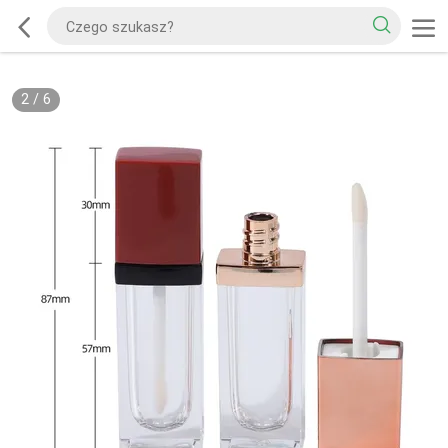
2
/
6