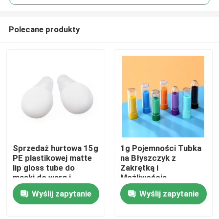
Polecane produkty
Sprzedaż hurtowa 15g
1g Pojemności Tubka
Dom
PE plastikowej matte
na Błyszczyk z
lip gloss tube do
Zakrętką i
maski do warg i
Możliwością
Produkty
opakowań
Personalizacji dla
Wyślij zapytanie
Wyślij zapytanie
kosmetycznych
Precyzyjnej Aplikacji
Filmy