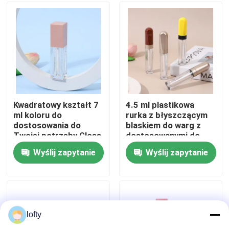
O nas
Wycieczka po fabryce
Kontrola jakości
Kwadratowy kształt 7
4.5 ml plastikowa
ml koloru do
rurka z błyszczącym
dostosowania do
blaskiem do warg z
Skontaktuj się z nami
Twojej potrzeby Gloss
dostosowanymi do
do ust Pusty pojemnik
potrzeb kolorami i
Wyślij zapytanie
Wyślij zapytanie
z glosem do ust do
wytrzymałą
Aktualności
płynnej szminki
konstrukcją do
produktów do
pielęgnacji warg
Sprawy
lofty
Mini Rozpylacz