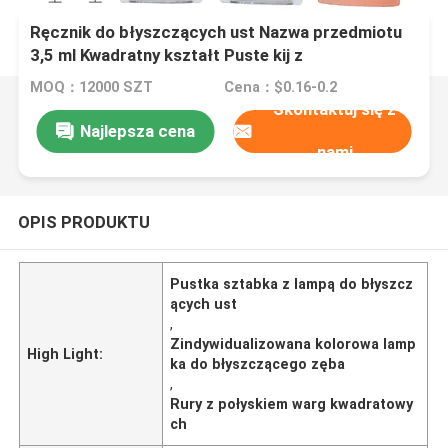
Ręcznik do błyszczących ust Nazwa przedmiotu
3,5 ml Kwadratny kształt Puste kij z
dostosowanym kolorem i logo
MOQ：12000 SZT
Cena：$0.16-0.2
Skontaktuj się z
Najlepsza cena
nami
OPIS PRODUKTU
Pustka sztabka z lampą do błyszcz
ących ust
,
Zindywidualizowana kolorowa lamp
High Light:
ka do błyszczącego zęba
,
Rury z połyskiem warg kwadratowy
ch