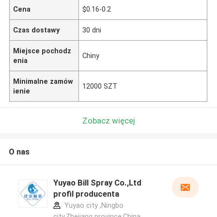
Cena
$0.16-0.2
Czas dostawy
30 dni
Miejsce pochodz
Chiny
enia
Minimalne zamów
12000 SZT
ienie
Zobacz więcej
O nas
Yuyao Bill Spray Co.,Ltd
profil producenta
Yuyao city ,Ningbo
city,Zhejiang province.China