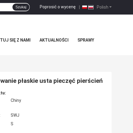
Poprosić o wycenę
|
Polish
Szukaj
UJ SIĘ Z NAMI
AKTUALNOŚCI
SPRAWY
anie płaskie usta pieczęć pierścień
tu:
Chiny
:
SWJ
S