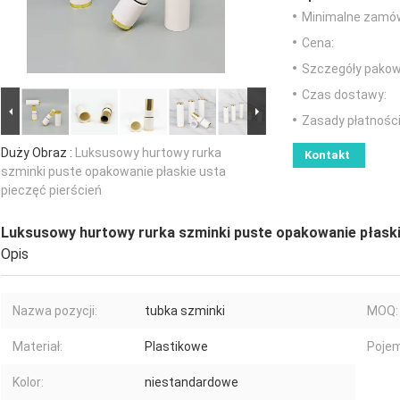
Minimalne zamów
Cena:
Szczegóły pakow
Czas dostawy:
Zasady płatności
Duży Obraz :
Luksusowy hurtowy rurka
Kontakt
szminki puste opakowanie płaskie usta
pieczęć pierścień
Luksusowy hurtowy rurka szminki puste opakowanie płaskie
Opis
Nazwa pozycji:
tubka szminki
MOQ:
Materiał:
Plastikowe
Poje
Kolor:
niestandardowe