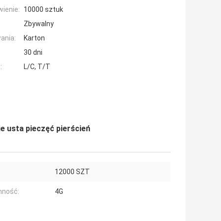
ienie:
10000 sztuk
Zbywalny
ania:
Karton
30 dni
:
L/C, T/T
 usta pieczęć pierścień
12000 SZT
mność:
4G