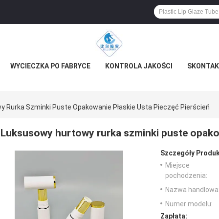
WYCIECZKA PO FABRYCE
KONTROLA JAKOŚCI
SKONTAKT
 Rurka Szminki Puste Opakowanie Płaskie Usta Pieczęć Pierścień
Luksusowy hurtowy rurka szminki puste opakow
Szczegóły Produk
Miejsce
pochodzenia:
Nazwa handlowa
Numer modelu:
Zapłata: