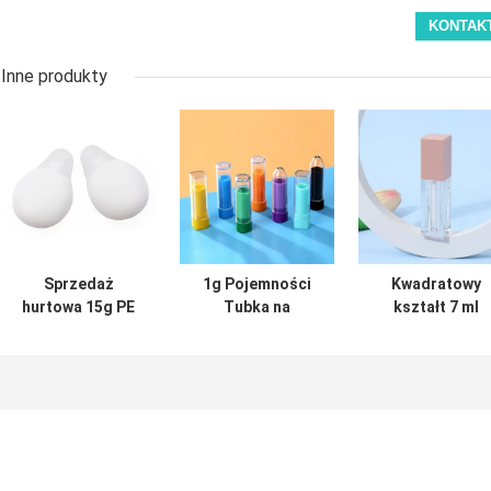
Inne produkty
Sprzedaż
1g Pojemności
Kwadratowy
hurtowa 15g PE
Tubka na
kształt 7 ml
plastikowej matte
Błyszczyk z
koloru do
lip gloss tube do
Zakrętką i
dostosowania 
maski do warg i
Możliwością
Twojej potrzeb
opakowań
Personalizacji dla
Gloss do ust
kosmetycznych
Precyzyjnej
Pusty pojemnik 
Aplikacji
glosem do ust 
płynnej szmink