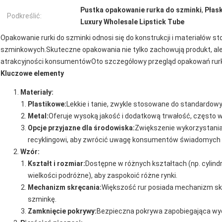
Pustka opakowanie rurka do szminki
,
Płask
Podkreślić:
Luxury Wholesale Lipstick Tube
Opakowanie rurki do szminki odnosi się do konstrukcji i materiałów 
szminkowych.Skuteczne opakowania nie tylko zachowują produkt, ale 
atrakcyjności konsumentówOto szczegółowy przegląd opakowań rurki
Kluczowe elementy
Materiały:
Plastikowe:
Lekkie i tanie, zwykle stosowane do standardow
Metal:
Oferuje wysoką jakość i dodatkową trwałość, często
Opcje przyjazne dla środowiska:
Zwiększenie wykorzystania
recyklingowi, aby zwrócić uwagę konsumentów świadomych o
Wzór:
Kształt i rozmiar:
Dostępne w różnych kształtach (np. cylin
wielkości podróżne), aby zaspokoić różne rynki.
Mechanizm skręcania:
Większość rur posiada mechanizm skr
szminkę.
Zamknięcie pokrywy:
Bezpieczna pokrywa zapobiegająca wyc