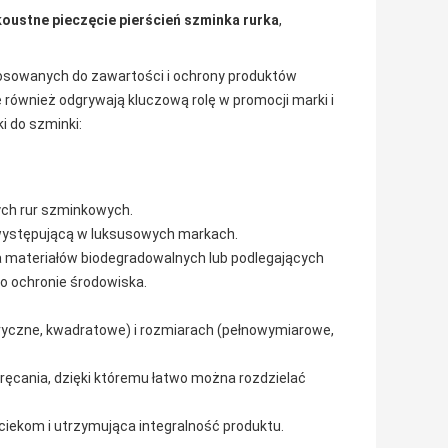
oustne pieczęcie pierścień szminka rurka
,
stosowanych do zawartości i ochrony produktów
również odgrywają kluczową rolę w promocji marki i
 do szminki:
ych rur szminkowych.
 występującą w luksusowych markach.
 materiałów biodegradowalnych lub podlegających
 ochronie środowiska.
dryczne, kwadratowe) i rozmiarach (pełnowymiarowe,
ęcania, dzięki któremu łatwo można rozdzielać
iekom i utrzymująca integralność produktu.